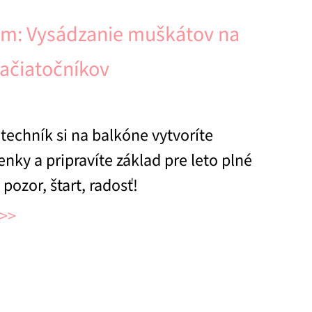
om: Vysádzanie muškátov na
začiatočníkov
echník si na balkóne vytvoríte
ky a pripravíte základ pre leto plné
 pozor, štart, radosť!