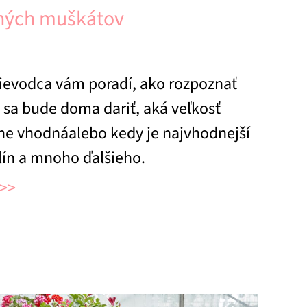
tných muškátov
ievodca vám poradí, ako rozpoznať
sa bude doma dariť, aká veľkosť
 ne vhodnáalebo kedy je najvhodnejší
tlín a mnoho ďalšieho.