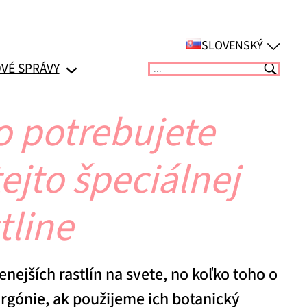
SLOVENSKÝ
VÉ SPRÁVY
Suchen
o potrebujete
tejto špeciálnej
tline
enejších rastlín na svete, no koľko toho o
rgónie, ak použijeme ich botanický