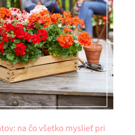
ov: na čo všetko myslieť pri