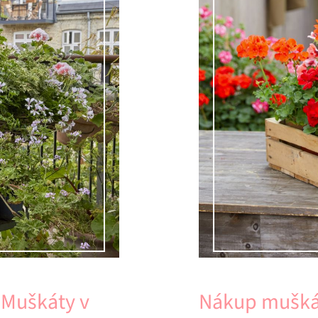
:Muškáty v
Nákup muškát