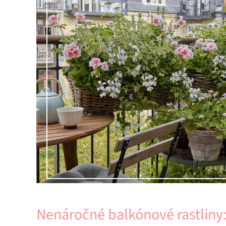
Nenáročné balkónové rastliny