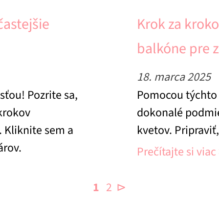
častejšie
Krok za krok
balkóne pre 
18. marca 2025
sťou! Pozrite sa,
Pomocou týchto t
krokov
dokonalé podmien
. Kliknite sem a
kvetov. Pripraviť,
árov.
Prečítajte si viac
1
2
⊳