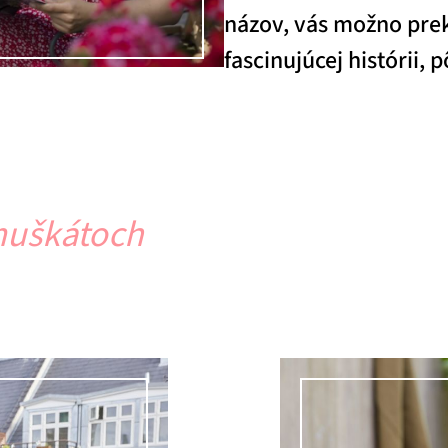
názov, vás možno prekv
fascinujúcej histórii,
muškátoch