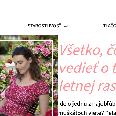
STAROSTLIVOSŤ
TLAČO
Všetko, č
vedieť o 
letnej ras
Ide o jednu z najobľúb
muškátoch viete? Pela