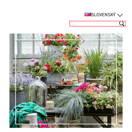
Prejsť
na
SLOVENSKÝ
obsah
Suchen