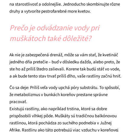
na starostlivosť a odolnejšie. Jednoducho skombinujte rôzne
druhy a vytvoríte pestrofarebné more kvetov.
Prečo je odvádzanie vody pri
muškátoch také dôležité?
Ak nie je zabezpečená drenáž, môže sa vám stať, že kvetináč
jedného dňa pretečie – buď v dôsledku dažďa, alebo preto, že
ste ho až príliš štedro zalievali. Korene tak budú stáť vo vode,
a ak bude tento stav trvať príliš dlho, vaše rastliny začnú hniť.
Čo sa deje: Príliš veľa vody upchá póry substrátu. To spôsobí,
že metabolizmus v bunkách koreňov prestane správne
pracovať.
Existujú rastliny, ako napríklad trstina, ktoré sa dobre
prispôsobili vlhkej pôde. Muškáty sú tradičnou balkónovou
rastlinou, ktorá pochádza zo suchého podnebia v Južnej
Afrike. Rastliny ako táto potrebujú viac vzduchu v koreňovej