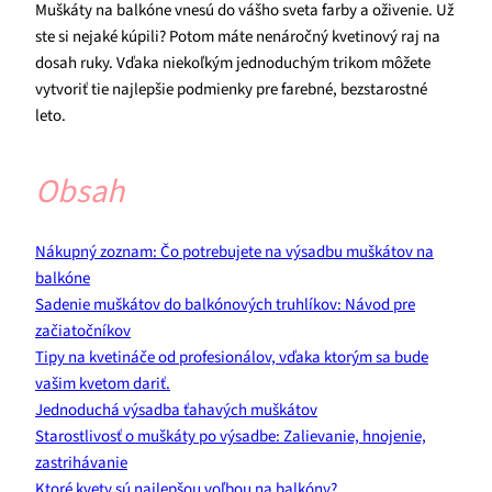
Muškáty na balkóne vnesú do vášho sveta farby a oživenie. Už
ste si nejaké kúpili? Potom máte nenáročný kvetinový raj na
dosah ruky. Vďaka niekoľkým jednoduchým trikom môžete
vytvoriť tie najlepšie podmienky pre farebné, bezstarostné
leto.
Obsah
Nákupný zoznam: Čo potrebujete na výsadbu muškátov na
balkóne
Sadenie muškátov do balkónových truhlíkov: Návod pre
začiatočníkov
Tipy na kvetináče od profesionálov, vďaka ktorým sa bude
vašim kvetom dariť.
Jednoduchá výsadba ťahavých muškátov
Starostlivosť o muškáty po výsadbe: Zalievanie, hnojenie,
zastrihávanie
Ktoré kvety sú najlepšou voľbou na balkóny?