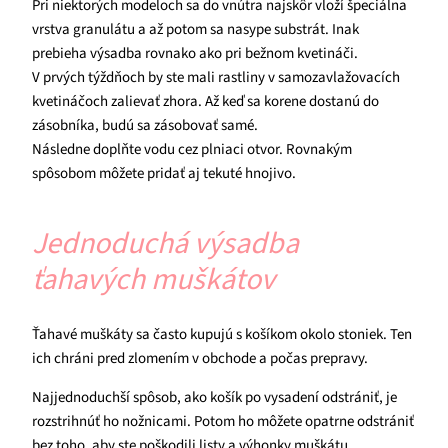
Pri niektorých modeloch sa do vnútra najskôr vloží špeciálna
vrstva granulátu a až potom sa nasype substrát. Inak
prebieha výsadba rovnako ako pri bežnom kvetináči.
V prvých týždňoch by ste mali rastliny v samozavlažovacích
kvetináčoch zalievať zhora. Až keď sa korene dostanú do
zásobníka, budú sa zásobovať samé.
Následne doplňte vodu cez plniaci otvor. Rovnakým
spôsobom môžete pridať aj tekuté hnojivo.
Jednoduchá výsadba
ťahavých muškátov
Ťahavé muškáty sa často kupujú s košíkom okolo stoniek. Ten
ich chráni pred zlomením v obchode a počas prepravy.
Najjednoduchší spôsob, ako košík po vysadení odstrániť, je
rozstrihnúť ho nožnicami. Potom ho môžete opatrne odstrániť
bez toho, aby ste poškodili listy a výhonky muškátu.