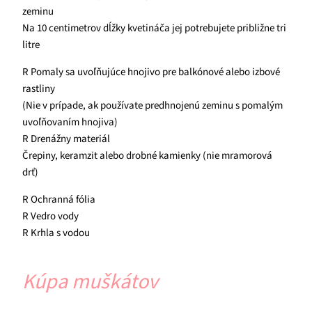
zeminu
Na 10 centimetrov dĺžky kvetináča jej potrebujete približne tri
litre
R Pomaly sa uvoľňujúce hnojivo pre balkónové alebo izbové
rastliny
(Nie v prípade, ak používate predhnojenú zeminu s pomalým
uvoľňovaním hnojiva)
R Drenážny materiál
Črepiny, keramzit alebo drobné kamienky (nie mramorová
drť)
R Ochranná fólia
R Vedro vody
R Krhla s vodou
Kúpa muškátov