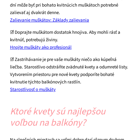
dní môže byť pri bohato kvitnúcich muškátoch potrebné
zalievať aj dvakrát denne.
Zalievanie muškátov: Základy zalievania
☑ Doprajte muškátom dostatok hnojiva. Aby mohli rásť a
kvitnúť, potrebujú živiny.
Hnojte muškáty ako profesionál
☑ Zastrihávanie je pre vaše muškáty niečo ako kúpeľná
liečba. Starostlivo odstráňte zvädnuté kvety a odumreté listy.
Vytvorením priestoru pre nové kvety podporíte bohaté
kvitnutie týchto balkónových rastlín.
Starostlivosť o muškáty
Ktoré kvety sú najlepšou
voľbou na balkóny?
Na slnečných miestach sa veľmi dobre darí rôznym druhom