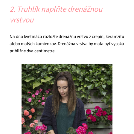
2. Truhlík naplňte drenážnou
vrstvou
Na dno kvetináča rozložte drenážnu vrstvu z črepín, keramzitu
alebo malých kamienkov. Drenážna vrstva by mala byť vysoká
približne dva centimetre.