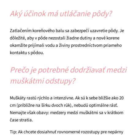
Aký účinok má utláčanie pôdy?
Zatlačením koreňového balu sa zabezpečí uzavretie pôdy. Je
dôležité, aby v pôde nezostali žiadne dutiny a nové korene
okamžite prijímali vodu a živiny prostredníctvom priameho
kontaktu s pôdou.
Prečo je potrebné dodržiavať medzi
muškátmi odstupy?
Muškáty rastú rýchlo a intenzívne. Ak sú k sebe bližšie ako 20
cm (približne na šírku dvoch rúk), nebudú optimálne rásť.
Nemajte však obavy: medzery medzi muškátmi sa v krátkom
čase stratia.
Tip: Ak chcete dosiahnuť rovnomerné rozostupy pre nepárny