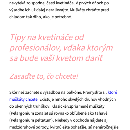
nevyteká zo spodnej časti kvetináča. V prvých dňoch po
výsadbe ich už ďalej nezalievajte. Muškáty chráňte pred
chladom tak dlho, ako je potrebné.
Tipy na kvetináče od
profesionálov, vďaka ktorým
sa bude vaši kvetom dariť
Zasaďte to, čo chcete!
Skôr než začnete s výsadbou na balkóne: Premyslite si,
ktoré
muškáty chcete
. Existuje mnoho skvelých druhov vhodných
do okenných truhlíkov! Klasické vzpriamené muškáty
(Pelargonium zonale) sú rovnako obľúbené ako ťahavé
(Pelargonium peltatum). Niekedy v obchode nájdete aj
medzidruhové odrody, kvitnú ešte bohatšie, sú nenáročnejšie