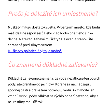
Prečo je dôležité ich umiestnenie?
Muškáty milujú dostatok svetla. Vyberte im miesto, kde budú
mať ideálne aspoň šesť alebo viac hodín priameho slnka
denne. Máte radi ťahavé muškáty? Tie ocenia stanovište
chránené pred silným vetrom.
Muškáty v polotieni? Aj to je možné.
Čo znamená dôkladné zalievanie?
Dôkladné zalievanie znamená, že voda nezvlhčuje len povrch
pôdy, ale prenikne do jej hĺbky. Korene sa nachádzajú v
spodnej časti a práve tam potrebujú vodu. Ak zvlhčíte len
vrchnú vrstvu pôdy, vlhkosť sa rýchlo odparí bez toho, aby z
nej rastliny mali úžitok.