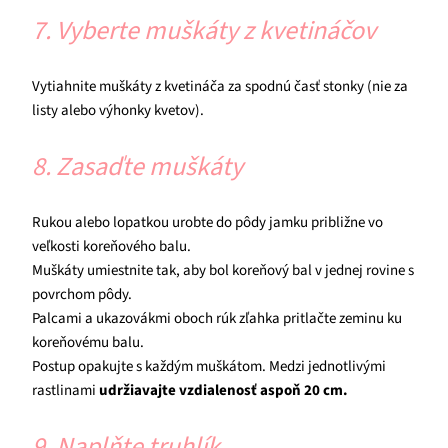
7. Vyberte muškáty z kvetináčov
Vytiahnite muškáty z kvetináča za spodnú časť stonky (nie za
listy alebo výhonky kvetov).
8. Zasaďte muškáty
Rukou alebo lopatkou urobte do pôdy jamku približne vo
veľkosti koreňového balu.
Muškáty umiestnite tak, aby bol koreňový bal v jednej rovine s
povrchom pôdy.
Palcami a ukazovákmi oboch rúk zľahka pritlačte zeminu ku
koreňovému balu.
Postup opakujte s každým muškátom. Medzi jednotlivými
rastlinami
udržiavajte vzdialenosť aspoň 20 cm.
9. Naplňte truhlík