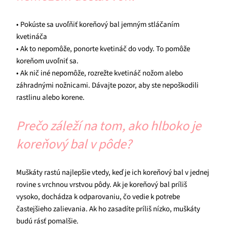
• Pokúste sa uvoľňiť koreňový bal jemným stláčaním
kvetináča
• Ak to nepomôže, ponorte kvetináč do vody. To pomôže
koreňom uvoľniť sa.
• Ak nič iné nepomôže, rozrežte kvetináč nožom alebo
záhradnými nožnicami. Dávajte pozor, aby ste nepoškodili
rastlinu alebo korene.
Prečo záleží na tom, ako hlboko je
koreňový bal v pôde?
Muškáty rastú najlepšie vtedy, keď je ich koreňový bal v jednej
rovine s vrchnou vrstvou pôdy. Ak je koreňový bal príliš
vysoko, dochádza k odparovaniu, čo vedie k potrebe
častejšieho zalievania. Ak ho zasadíte príliš nízko, muškáty
budú rásť pomalšie.