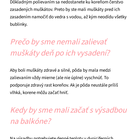
Dôkladným polievaním sa nedostanete ku koreňom čerstvo
zasadených muškátov. Preto by ste mali muškáty pred ich
zasadením namočiť do vedra s vodou, až kým neodídu všetky
bublinky.
Prečo by sme nemali zalievať
muškáty deň po ich vysadení?
Aby boli muškáty zdravé a silné, pôda by mala medzi
zalievaním vždy mierne (ale nie úplne) vyschnúť. To
podporuje zdravý rast koreňov. Ak je pôda neustále príliš
vlhká, korene môžu začať hniť.
Kedy by sme mali začať s výsadbou
na balkóne?
Na výsadbu potrebujete denné teploty v dvojciferných