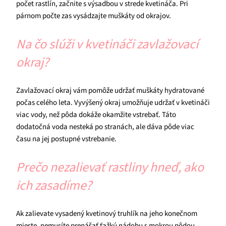
počet rastlín, začnite s výsadbou v strede kvetináča. Pri
párnom počte zas vysádzajte muškáty od okrajov.
Na čo slúži v kvetináči zavlažovací
okraj?
Zavlažovací okraj vám pomôže udržať muškáty hydratované
počas celého leta. Vyvýšený okraj umožňuje udržať v kvetináči
viac vody, než pôda dokáže okamžite vstrebať. Táto
dodatočná voda nesteká po stranách, ale dáva pôde viac
času na jej postupné vstrebanie.
Prečo nezalievať rastliny hneď, ako
ich zasadíme?
Ak zalievate vysadený kvetinový truhlík na jeho konečnom
mieste, nemusíte prenášať ťažkú nádobu s mokrou pôdou.