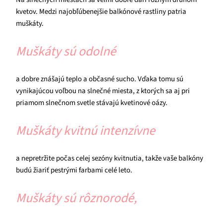
kvetov. Medzi najobľúbenejšie balkónové rastliny patria
muškáty.
Muškáty sú odolné
a dobre znášajú teplo a občasné sucho. Vďaka tomu sú
vynikajúcou voľbou na slnečné miesta, z ktorých sa aj pri
priamom slnečnom svetle stávajú kvetinové oázy.
Muškáty kvitnú intenzívne
a nepretržite počas celej sezóny kvitnutia, takže vaše balkóny
budú žiariť pestrými farbami celé leto.
Muškáty sú rôznorodé,