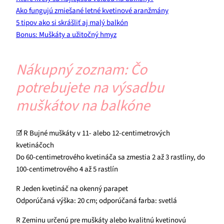
Ako fungujú zmiešané letné kvetinové aranžmány
5 tipov ako si skrášliť aj malý balkón
Bonus: Muškáty a užitočný hmyz
Nákupný zoznam: Čo
potrebujete na výsadbu
muškátov na balkóne
☑ R Bujné muškáty v 11- alebo 12-centimetrových
kvetináčoch
Do 60-centimetrového kvetináča sa zmestia 2 až 3 rastliny, do
100-centimetrového 4 až 5 rastlín
R Jeden kvetináč na okenný parapet
Odporúčaná výška: 20 cm; odporúčaná farba: svetlá
R Zeminu určenú pre muškáty alebo kvalitnú kvetinovú