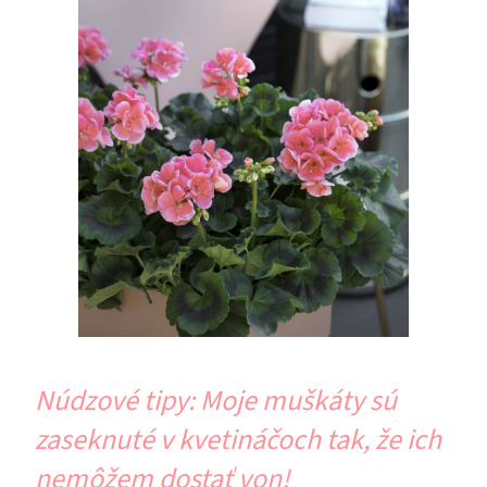
Núdzové tipy: Moje muškáty sú
zaseknuté v kvetináčoch tak, že ich
nemôžem dostať von!