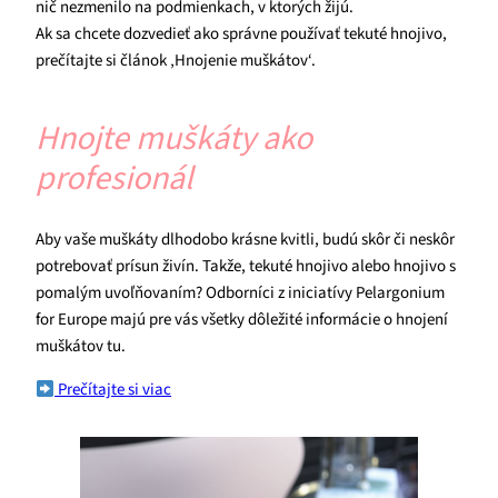
nič nezmenilo na podmienkach, v ktorých žijú.
Ak sa chcete dozvedieť ako správne používať tekuté hnojivo,
prečítajte si článok ‚Hnojenie muškátov‘.
Hnojte muškáty ako
profesionál
Aby vaše muškáty dlhodobo krásne kvitli, budú skôr či neskôr
potrebovať prísun živín. Takže, tekuté hnojivo alebo hnojivo s
pomalým uvoľňovaním? Odborníci z iniciatívy Pelargonium
for Europe majú pre vás všetky dôležité informácie o hnojení
muškátov tu.
Prečítajte si viac