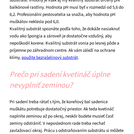
substráte. Vhodný je však aj iný kvalitný substrát určený pre
balkónové rastliny. Hodnota pH musí byť v rozmedzí od 5,6 do
6,2. Profesionálni pestovatelia sa snažia, aby hodnota pH
muškátov neklesla pod 6,0.
Kvalitný substrát spoznáte podľa toho, že dokáže nasiaknuť
vodu ako špongia a zároveň je dostatočne vzdušný, aby
nepoškodil korene. Kvalitný substrát vonia po lesnej pôde a
príjemne po záhradnom centre. Ak vám záleží na ochrane
klímy,
použite bezrašelinový substrát
.
Prečo pri sadení kvetináč úplne
nevyplniť zeminou?
Pri sadení treba rátať s tým, že koreňový bal sadenice
muškátu potrebuje dostatočný priestor. Ak teda kvetináč
naplníte zeminou až po okraj, neskôr budete musieť časť
zeminy odstrániť. V neposlednom rade treba nechať
zavlažovací okraj. Prácu s odstraňovaním substrátu si môžete