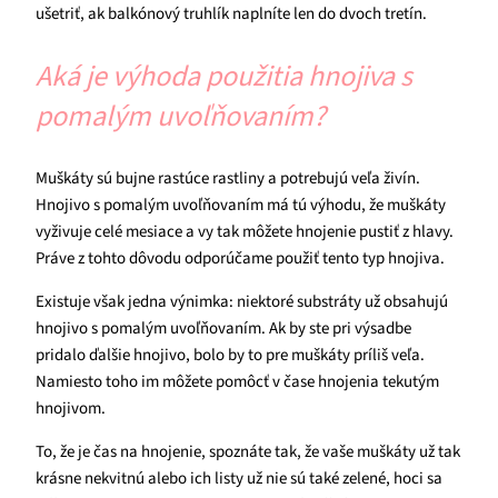
ušetriť, ak balkónový truhlík naplníte len do dvoch tretín.
Aká je výhoda použitia hnojiva s
pomalým uvoľňovaním?
Muškáty sú bujne rastúce rastliny a potrebujú veľa živín.
Hnojivo s pomalým uvoľňovaním má tú výhodu, že muškáty
vyživuje celé mesiace a vy tak môžete hnojenie pustiť z hlavy.
Práve z tohto dôvodu odporúčame použiť tento typ hnojiva.
Existuje však jedna výnimka: niektoré substráty už obsahujú
hnojivo s pomalým uvoľňovaním. Ak by ste pri výsadbe
pridalo ďalšie hnojivo, bolo by to pre muškáty príliš veľa.
Namiesto toho im môžete pomôcť v čase hnojenia tekutým
hnojivom.
To, že je čas na hnojenie, spoznáte tak, že vaše muškáty už tak
krásne nekvitnú alebo ich listy už nie sú také zelené, hoci sa