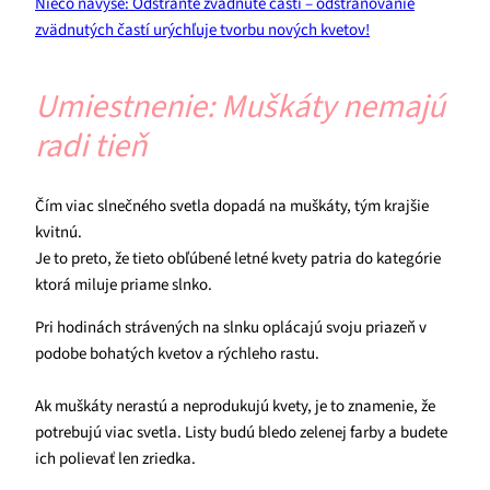
Niečo navyše: Odstráňte zvädnuté časti – odstraňovanie
zvädnutých častí urýchľuje tvorbu nových kvetov!
Umiestnenie: Muškáty nemajú
radi tieň
Čím viac slnečného svetla dopadá na muškáty, tým krajšie
kvitnú.
Je to preto, že tieto obľúbené letné kvety patria do kategórie
ktorá miluje priame slnko.
Pri hodinách strávených na slnku oplácajú svoju priazeň v
podobe bohatých kvetov a rýchleho rastu.
Ak muškáty nerastú a neprodukujú kvety, je to znamenie, že
potrebujú viac svetla. Listy budú bledo zelenej farby a budete
ich polievať len zriedka.