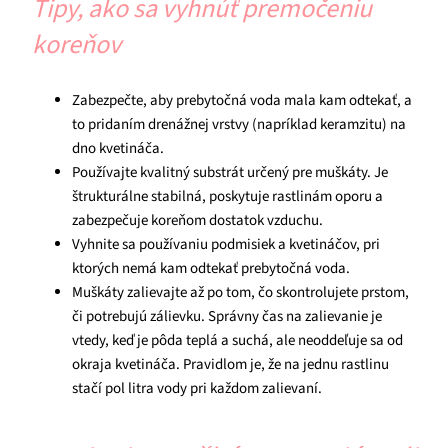
Tipy, ako sa vyhnúť premočeniu
koreňov
Zabezpečte, aby prebytočná voda mala kam odtekať, a
to pridaním drenážnej vrstvy (napríklad keramzitu) na
dno kvetináča.
Používajte kvalitný substrát určený pre muškáty. Je
štrukturálne stabilná, poskytuje rastlinám oporu a
zabezpečuje koreňom dostatok vzduchu.
Vyhnite sa používaniu podmisiek a kvetináčov, pri
ktorých nemá kam odtekať prebytočná voda.
Muškáty zalievajte až po tom, čo skontrolujete prstom,
či potrebujú zálievku. Správny čas na zalievanie je
vtedy, keď je pôda teplá a suchá, ale neoddeľuje sa od
okraja kvetináča. Pravidlom je, že na jednu rastlinu
stačí pol litra vody pri každom zalievaní.