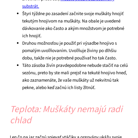
substrát.
Štyri týždne po zasadení začnite svoje muškáty hnojiť
tekutým hnojivom na muškáty. Na obale je uvedené
dávkovanie ako často a akým množstvom je potrebné
ich hnojiť.
Druhou možnosťou je použiť pri výsadbe hnojivo s
pomalým uvoľňovaním. Uvoľňuje živiny po dlhšiu
dobu, takže nie je potrebné používať ho tak často.
Táto zásoba živín pravdepodobne nebude stačiť na celú
sezónu, preto by ste mali prejsť na tekuté hnojivo hneď,
ako zaznamenáte, že vaše muškáty už nekvitnú tak
pekne, alebo keď začnú ich listy žltnúť.
Teplota: Muškáty nemajú radi
chlad
Len čo na jar začnú spievať vtáčiky a orgovány ukážu svoje