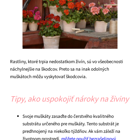
Rastliny, ktoré trpia nedostatkom živín, sú vo všeobecnosti
náchylnejšie na škodcov. Preto sa na inak odolných
muškátoch môžu vyskytovať škodcovia.
Tipy, ako uspokojiť nároky na živiny
Svoje muškáty zasaďte do čerstvého kvalitného
substrátu určeného pre muškáty. Tento substrát je
predhnojený na niekoľko týždňov. Ak vám záleží na
životnom prostredí,
môžete použiť bezrašelinový