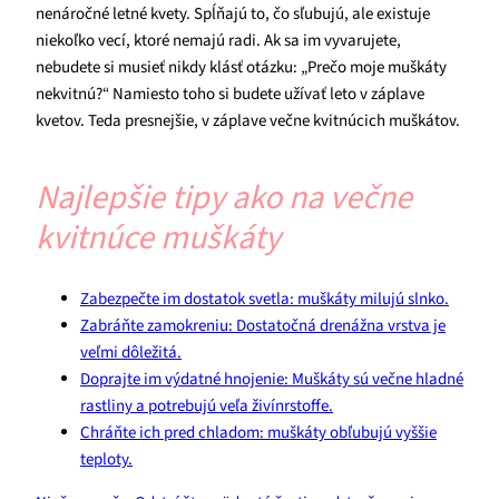
nenáročné letné kvety. Spĺňajú to, čo sľubujú, ale existuje
niekoľko vecí, ktoré nemajú radi. Ak sa im vyvarujete,
nebudete si musieť nikdy klásť otázku: „Prečo moje muškáty
nekvitnú?“ Namiesto toho si budete užívať leto v záplave
kvetov. Teda presnejšie, v záplave večne kvitnúcich muškátov.
Najlepšie tipy ako na večne
kvitnúce muškáty
Zabezpečte im dostatok svetla: muškáty milujú slnko.
Zabráňte zamokreniu: Dostatočná drenážna vrstva je
veľmi dôležitá.
Doprajte im výdatné hnojenie: Muškáty sú večne hladné
rastliny a potrebujú veľa živínrstoffe.
Chráňte ich pred chladom: muškáty obľubujú vyššie
teploty.