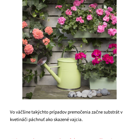
Vo väčšine takýchto prípadov premočenia začne substrát v
kvetináči páchnuť ako skazené vajcia.