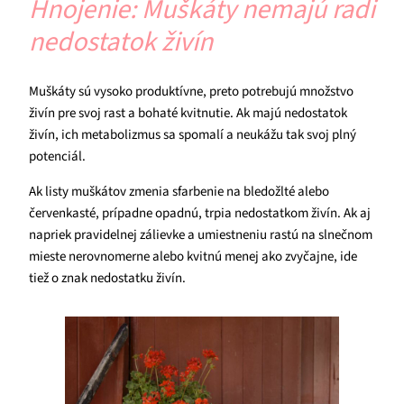
Hnojenie: Muškáty nemajú radi
nedostatok živín
Muškáty sú vysoko produktívne, preto potrebujú množstvo
živín pre svoj rast a bohaté kvitnutie. Ak majú nedostatok
živín, ich metabolizmus sa spomalí a neukážu tak svoj plný
potenciál.
Ak listy muškátov zmenia sfarbenie na bledožlté alebo
červenkasté, prípadne opadnú, trpia nedostatkom živín. Ak aj
napriek pravidelnej zálievke a umiestneniu rastú na slnečnom
mieste nerovnomerne alebo kvitnú menej ako zvyčajne, ide
tiež o znak nedostatku živín.