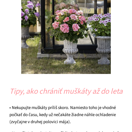
Tipy, ako chrániť muškáty až do leta
• Nekupujte muškáty príliš skoro. Namiesto toho je vhodné
počkať do času, kedy už nečakáte žiadne náhle ochladenie
(zvyčajne v druhej polovici mája).