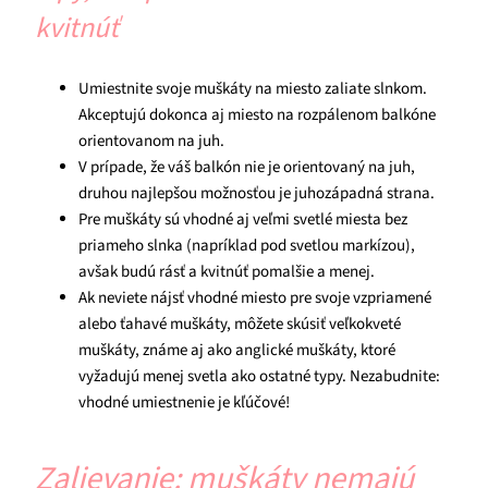
kvitnúť
Umiestnite svoje muškáty na miesto zaliate slnkom.
Akceptujú dokonca aj miesto na rozpálenom balkóne
orientovanom na juh.
V prípade, že váš balkón nie je orientovaný na juh,
druhou najlepšou možnosťou je juhozápadná strana.
Pre muškáty sú vhodné aj veľmi svetlé miesta bez
priameho slnka (napríklad pod svetlou markízou),
avšak budú rásť a kvitnúť pomalšie a menej.
Ak neviete nájsť vhodné miesto pre svoje vzpriamené
alebo ťahavé muškáty, môžete skúsiť veľkokveté
muškáty, známe aj ako anglické muškáty, ktoré
vyžadujú menej svetla ako ostatné typy. Nezabudnite:
vhodné umiestnenie je kľúčové!
Zalievanie: muškáty nemajú