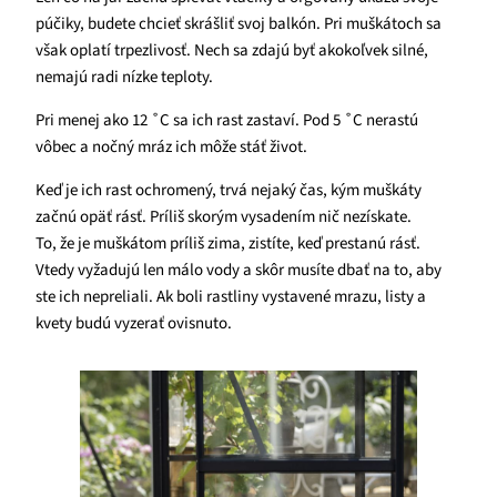
púčiky, budete chcieť skrášliť svoj balkón. Pri muškátoch sa
však oplatí trpezlivosť. Nech sa zdajú byť akokoľvek silné,
nemajú radi nízke teploty.
Pri menej ako 12 ˚C sa ich rast zastaví. Pod 5 ˚C nerastú
vôbec a nočný mráz ich môže stáť život.
Keď je ich rast ochromený, trvá nejaký čas, kým muškáty
začnú opäť rásť. Príliš skorým vysadením nič nezískate.
To, že je muškátom príliš zima, zistíte, keď prestanú rásť.
Vtedy vyžadujú len málo vody a skôr musíte dbať na to, aby
ste ich nepreliali. Ak boli rastliny vystavené mrazu, listy a
kvety budú vyzerať ovisnuto.