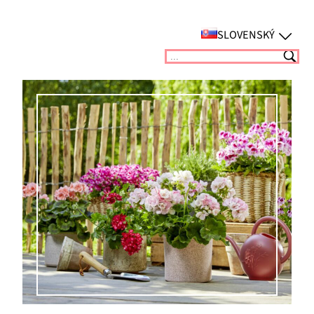
Prejsť
na
SLOVENSKÝ
obsah
Suchen