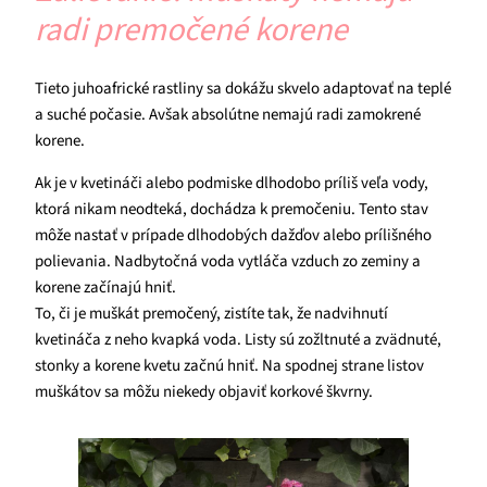
radi premočené korene
Tieto juhoafrické rastliny sa dokážu skvelo adaptovať na teplé
a suché počasie. Avšak absolútne nemajú radi zamokrené
korene.
Ak je v kvetináči alebo podmiske dlhodobo príliš veľa vody,
ktorá nikam neodteká, dochádza k premočeniu. Tento stav
môže nastať v prípade dlhodobých dažďov alebo prílišného
polievania. Nadbytočná voda vytláča vzduch zo zeminy a
korene začínajú hniť.
To, či je muškát premočený, zistíte tak, že nadvihnutí
kvetináča z neho kvapká voda. Listy sú zožltnuté a zvädnuté,
stonky a korene kvetu začnú hniť. Na spodnej strane listov
muškátov sa môžu niekedy objaviť korkové škvrny.