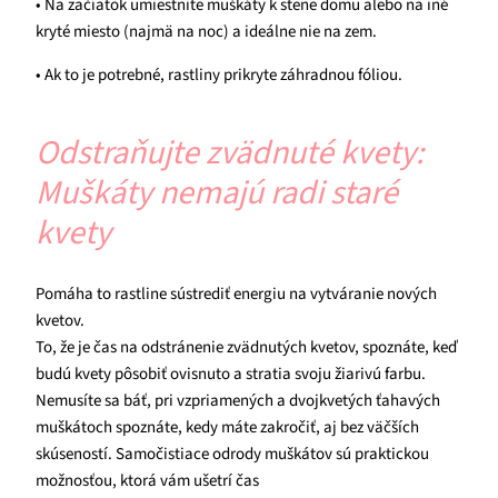
• Na začiatok umiestnite muškáty k stene domu alebo na iné
kryté miesto (najmä na noc) a ideálne nie na zem.
• Ak to je potrebné, rastliny prikryte záhradnou fóliou.
Odstraňujte zvädnuté kvety:
Muškáty nemajú radi staré
kvety
Pomáha to rastline sústrediť energiu na vytváranie nových
kvetov.
To, že je čas na odstránenie zvädnutých kvetov, spoznáte, keď
budú kvety pôsobiť ovisnuto a stratia svoju žiarivú farbu.
Nemusíte sa báť, pri vzpriamených a dvojkvetých ťahavých
muškátoch spoznáte, kedy máte zakročiť, aj bez väčších
skúseností. Samočistiace odrody muškátov sú praktickou
možnosťou, ktorá vám ušetrí čas