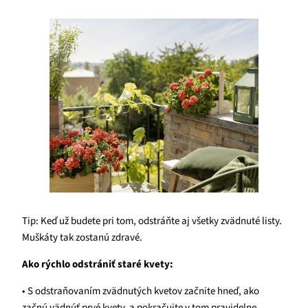
Tip: Keď už budete pri tom, odstráňte aj všetky zvädnuté listy.
Muškáty tak zostanú zdravé.
Ako rýchlo odstrániť staré kvety:
• S odstraňovaním zvädnutých kvetov začnite hneď, ako
začnú vädnúť prvé kvety, a pokračujte v tom pravidelne.