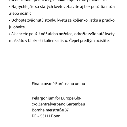
• Najrýchlejšie sa starých kvetov zbavíte aj bez použitia noža
alebo nožníc.
• Uchopte zvädnutú stonku kvetu za kolienko listku a prudko
ju ohnite.
• Ak chcete použiť nôž alebo nožnice, odrežte zvädnuté kvety
muškátu v blízkosti kolienka listu. Čepeľ predtým očistite.
Financované Európskou úniou
Pelargonium for Europe GbR
c/o Zentralverband Gartenbau
Bornheimerstraße 37
DE – 53111 Bonn