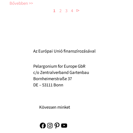
Bővebben
⊳
1
2
3
4
Az Európai Unió finanszírozásával
Pelargonium for Europe GbR
c/o Zentralverband Gartenbau
Bornheimerstraße 37
DE – 53111 Bonn
Kövessen minket
Facebook
Instagram
Pinterest
YouTube