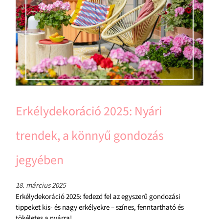
Erkélydekoráció 2025: Nyári
trendek, a könnyű gondozás
jegyében
18. március 2025
Erkélydekoráció 2025: fedezd fel az egyszerű gondozási
tippeket kis- és nagy erkélyekre – színes, fenntartható és
tökéletes a nyárra!