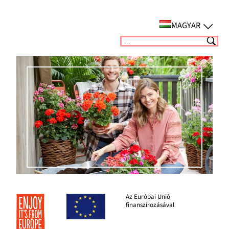
Ugrás
a
MAGYAR
tartalomhoz
Suchen
Az Európai Unió
finanszírozásával