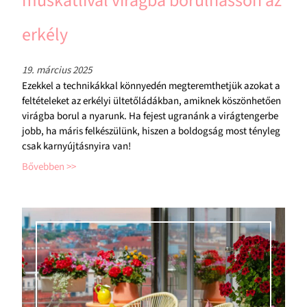
muskátlival virágba borulhasson az
erkély
19. március 2025
Ezekkel a technikákkal könnyedén megteremthetjük azokat a
feltételeket az erkélyi ültetőládákban, amiknek köszönhetően
virágba borul a nyarunk. Ha fejest ugranánk a virágtengerbe
jobb, ha máris felkészülünk, hiszen a boldogság most tényleg
csak karnyújtásnyira van!
Bővebben