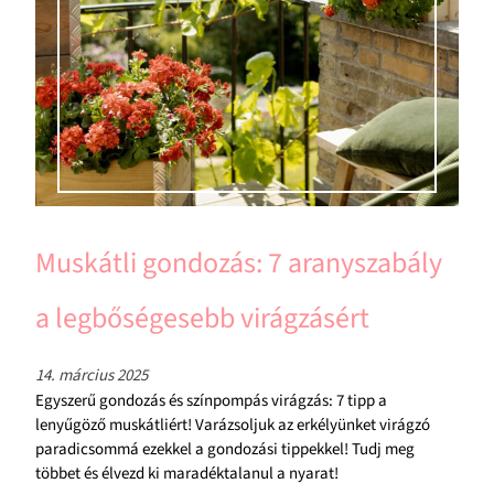
Muskátli gondozás: 7 aranyszabály
a legbőségesebb virágzásért
14. március 2025
Egyszerű gondozás és színpompás virágzás: 7 tipp a
lenyűgöző muskátliért! Varázsoljuk az erkélyünket virágzó
paradicsommá ezekkel a gondozási tippekkel! Tudj meg
többet és élvezd ki maradéktalanul a nyarat!