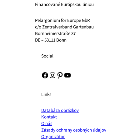
Financované Európskou úniou
Pelargonium for Europe GbR
c/o Zentralverband Gartenbau
Bornheimerstraße 37
DE – 53111 Bonn
Social
Facebook
Instagram
Pinterest
YouTube
Links
Databáza obrázkov
Kontakt
O nás
Zásady ochrany osobných údajov
Organizátor