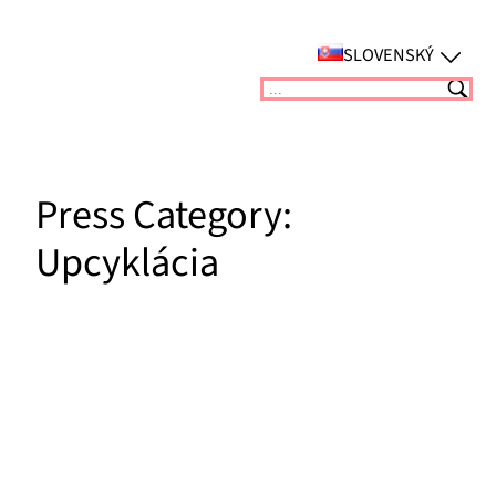
Prejsť
na
SLOVENSKÝ
obsah
Suchen
Press Category:
Upcyklácia