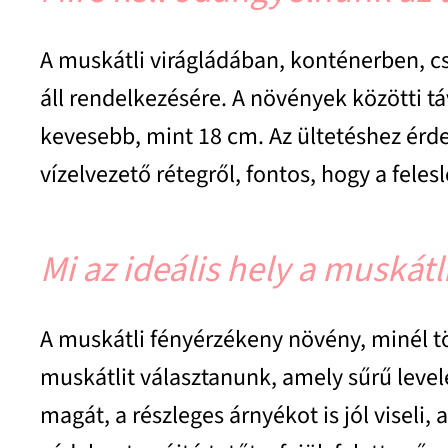
A muskátli virágládában, konténerben, cs
áll rendelkezésére. A növények közötti t
kevesebb, mint 18 cm. Az ültetéshez érd
vízelvezető rétegről, fontos, hogy a feles
Mi az ideális hely a muskát
A muskátli fényérzékeny növény, minél t
muskátlit választanunk, amely sűrű leve
magát, a részleges árnyékot is jól viseli,