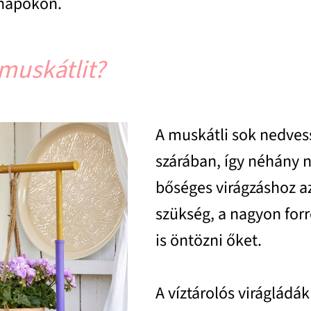
 napokon.
muskátlit?
A muskátli sok nedvess
szárában, így néhány n
bőséges virágzáshoz a
szükség, a nagyon for
is öntözni őket.
A víztárolós viráglád