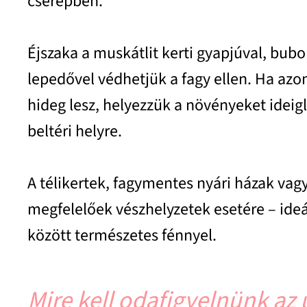
cserépben.
Éjszaka a muskátlit kerti gyapjúval, bubo
lepedővel védhetjük a fagy ellen. Ha az
hideg lesz, helyezzük a növényeket ideig
beltéri helyre.
A télikertek, fagymentes nyári házak vag
megfelelőek vészhelyzetek esetére – ide
között természetes fénnyel.
Mire kell odafigyelnünk az 