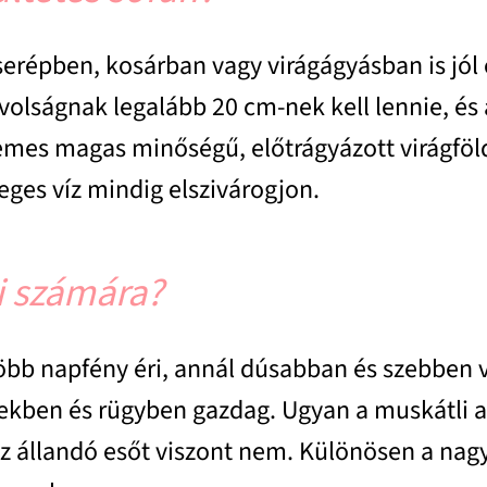
erépben, kosárban vagy virágágyásban is jól 
ávolságnak legalább 20 cm-nek kell lennie, é
emes magas minőségű, előtrágyázott virágföl
leges víz mindig elszivárogjon.
li számára?
öbb napfény éri, annál dúsabban és szebben v
lekben és rügyben gazdag. Ugyan a muskátli a
 az állandó esőt viszont nem. Különösen a nagy