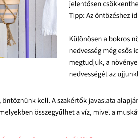
jelentősen csökkenthe
Tipp: Az öntözéshez ide
Különösen a bokros nö
nedvesség még esős id
megtudjuk, a növényein
nedvességét az ujjunkk
 öntöznünk kell. A szakértők javaslata alapjá
amelyekben összegyűlhet a víz, mivel a muskát