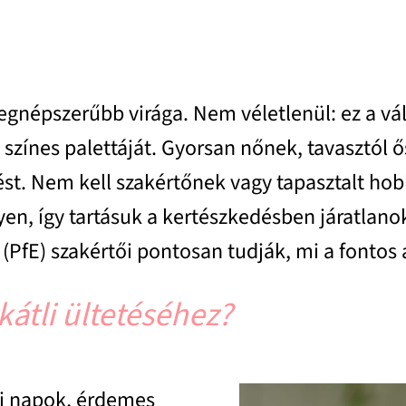
legnépszerűbb virága. Nem véletlenül: ez a v
 színes palettáját. Gyorsan nőnek, tavasztól 
st. Nem kell szakértőnek vagy tapasztalt hob
en, így tartásuk a kertészkedésben járatlano
(PfE) szakértői pontosan tudják, mi a fontos 
kátli ültetéséhez?
i napok, érdemes