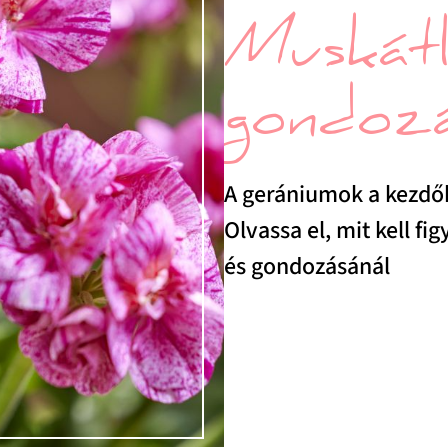
Muskátli
gondozá
A gerániumok a kezdők
Olvassa el, mit kell f
és gondozásánál