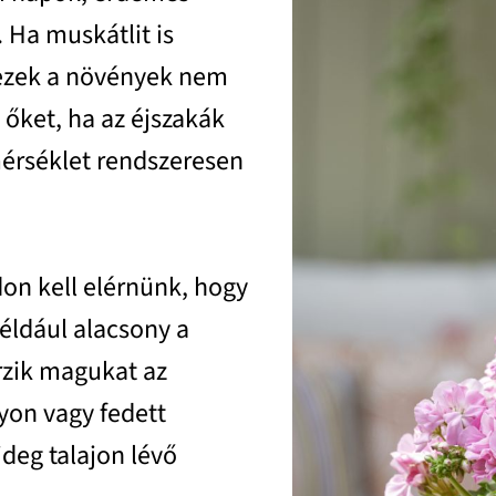
 Ha muskátlit is
 ezek a növények nem
i őket, ha az éjszakák
mérséklet rendszeresen
on kell elérnünk, hogy
éldául alacsony a
rzik magukat az
nyon vagy fedett
ideg talajon lévő