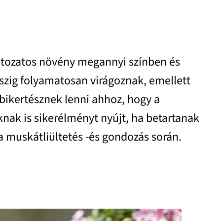
áltozatos növény megannyi színben és
őszig folyamatosan virágoznak, emellett
bikertésznek lenni ahhoz, hogy a
knak is sikerélményt nyújt, ha betartanak
a muskátliültetés -és gondozás során.