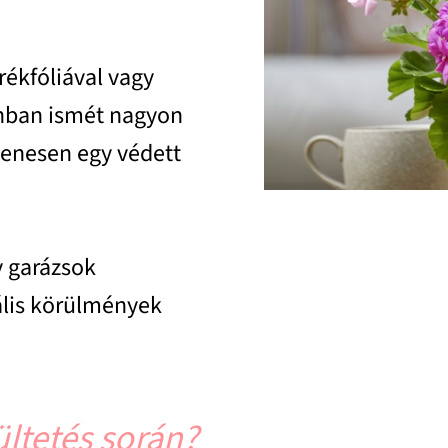
rékfóliával vagy
onban ismét nagyon
lenesen egy védett
y garázsok
ális körülmények
ültetés során?