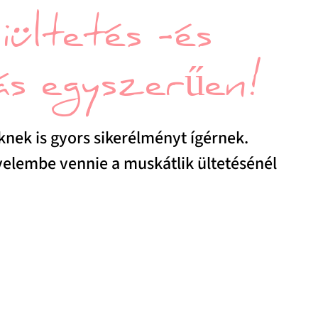
ültetés -és
s egyszerűen!
nek is gyors sikerélményt ígérnek.
igyelembe vennie a muskátlik ültetésénél