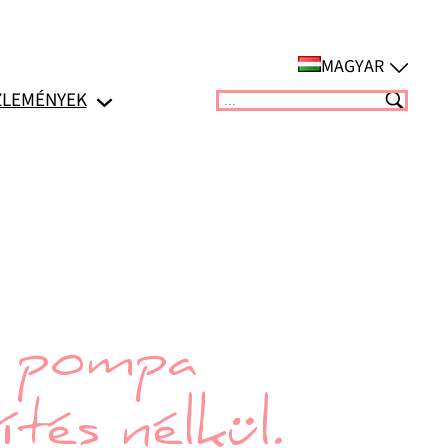
MAGYAR
ZLEMÉNYEK
Suchen
ó pompa
tés nélkül.