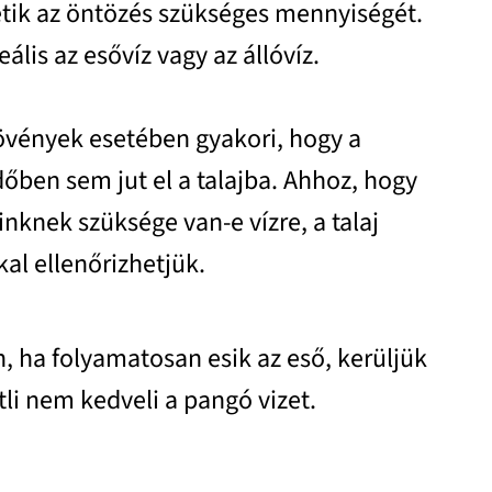
tik az öntözés szükséges mennyiségét.
ális az esővíz vagy az állóvíz.
vények esetében gyakori, hogy a
őben sem jut el a talajba. Ahhoz, hogy
knek szüksége van-e vízre, a talaj
al ellenőrizhetjük.
n, ha folyamatosan esik az eső, kerüljük
li nem kedveli a pangó vizet.