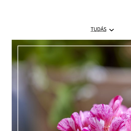
Ugrás
a
tartalomhoz
TUDÁS