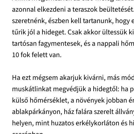
azonnal elkezdeni a teraszok beültetését.
szeretnénk, észben kell tartanunk, hogy
tűrik jól a hideget. Csak akkor ültessük k
tartósan fagymentesek, és a nappali hő
10 fok felett van.
Ha ezt mégsem akarjuk kivárni, más mód
muskátlinkat megvédjük a hidegtől: ha p
külső hőmérséklet, a növények jobban é
ablakpárkányon, ház falára szerelt állvá
helyen, mint huzatos erkélykorláton és h