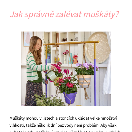
Jak správně zalévat muškáty?
Muškáty mohou v listech a stoncích ukládat velké množství
vlhkosti, takže několik dní bez vody není problém. Aby však