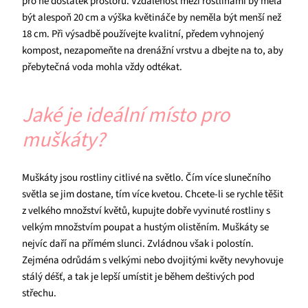
pro ně dostatek prostoru. Vzdálenost mezi rostlinami by měla
být alespoň 20 cm a výška květináče by neměla být menší než
18 cm. Při výsadbě používejte kvalitní, předem vyhnojený
kompost, nezapomeňte na drenážní vrstvu a dbejte na to, aby
přebytečná voda mohla vždy odtékat.
Jaké je ideální místo pro
muškáty?
Muškáty jsou rostliny citlivé na světlo. Čím více slunečního
světla se jim dostane, tím více kvetou. Chcete-li se rychle těšit
z velkého množství květů, kupujte dobře vyvinuté rostliny s
velkým množstvím poupat a hustým olistěním. Muškáty se
nejvíc daří na přímém slunci. Zvládnou však i polostín.
Zejména odrůdám s velkými nebo dvojitými květy nevyhovuje
stálý déšť, a tak je lepší umístit je během deštivých pod
střechu.