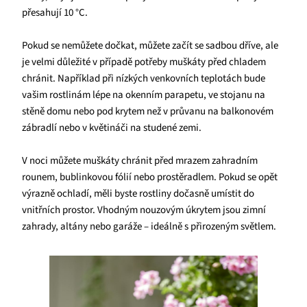
přesahují 10 °C.
Pokud se nemůžete dočkat, můžete začít se sadbou dříve, ale
je velmi důležité v případě potřeby muškáty před chladem
chránit. Například při nízkých venkovních teplotách bude
vašim rostlinám lépe na okenním parapetu, ve stojanu na
stěně domu nebo pod krytem než v průvanu na balkonovém
zábradlí nebo v květináči na studené zemi.
V noci můžete muškáty chránit před mrazem zahradním
rounem, bublinkovou fólií nebo prostěradlem. Pokud se opět
výrazně ochladí, měli byste rostliny dočasně umístit do
vnitřních prostor. Vhodným nouzovým úkrytem jsou zimní
zahrady, altány nebo garáže – ideálně s přirozeným světlem.