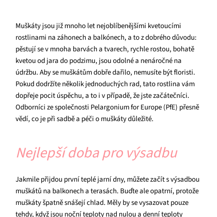
Muškáty jsou již mnoho let nejoblíbenějšími kvetoucími
rostlinami na záhonech a balkónech, a to z dobrého důvodu:
pěstují se v mnoha barvách a tvarech, rychle rostou, bohatě
kvetou od jara do podzimu, jsou odolné a nenáročné na
údržbu. Aby se muškátům dobře dařilo, nemusíte být floristi.
Pokud dodržíte několik jednoduchých rad, tato rostlina vám
dopřeje pocit úspěchu, a to i v případě, že jste začátečníci.
Odborníci ze společnosti Pelargonium for Europe (PfE) přesně
vědí, co je při sadbě a péči o muškáty důležité.
Nejlepší doba pro výsadbu
Jakmile přijdou první teplé jarní dny, můžete začít s výsadbou
muškátů na balkonech a terasách. Buďte ale opatrní, protože
muškáty špatně snášejí chlad. Měly by se vysazovat pouze
tehdy, když jsou noční teploty nad nulou a denní teploty