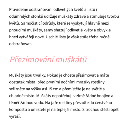
Pravidelné odstraňování odkvetlých květů a listů i
odumřelých stonků udržuje muškáty zdravé a stimuluje tvorbu
květů. Samočisticí odrůdy, které se vyskytují hlavně mezi
pnoucími muškáty, samy shazují odkvetlé květy a obvykle
hned vytvářejí nové. Uschlé listy je však stále třeba ručně
odstraňovat.
Přezimování muškátů
Muškáty jsou trvalky. Pokud je chcete přezimovat a máte
dostatek místa, před prvními nočními mrazíky rostliny
seřízněte na výšku asi 15 cm a přemístěte je na světlé a
chladné místo. Muškáty nepotřebují v zimě žádné hnojivo a
téměř žádnou vodu. Na jaře rostliny přesaďte do čerstvého
kompostu a umístěte je na teplejší místo. S trochou štěstí opět
vyraší.