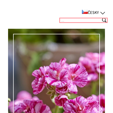
Přeskočit
na
ČESKY
obsah
Suchen