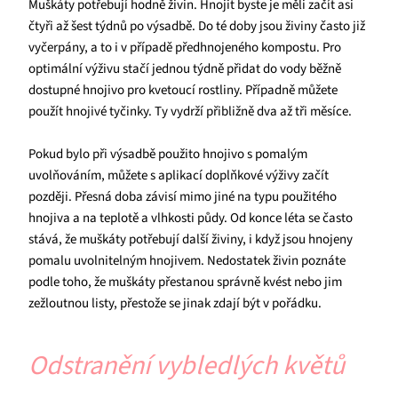
Muškáty potřebují hodně živin. Hnojit byste je měli začít asi
čtyři až šest týdnů po výsadbě. Do té doby jsou živiny často již
vyčerpány, a to i v případě předhnojeného kompostu. Pro
optimální výživu stačí jednou týdně přidat do vody běžně
dostupné hnojivo pro kvetoucí rostliny. Případně můžete
použít hnojivé tyčinky. Ty vydrží přibližně dva až tři měsíce.
Pokud bylo při výsadbě použito hnojivo s pomalým
uvolňováním, můžete s aplikací doplňkové výživy začít
později. Přesná doba závisí mimo jiné na typu použitého
hnojiva a na teplotě a vlhkosti půdy. Od konce léta se často
stává, že muškáty potřebují další živiny, i když jsou hnojeny
pomalu uvolnitelným hnojivem. Nedostatek živin poznáte
podle toho, že muškáty přestanou správně kvést nebo jim
zežloutnou listy, přestože se jinak zdají být v pořádku.
Odstranění vybledlých květů