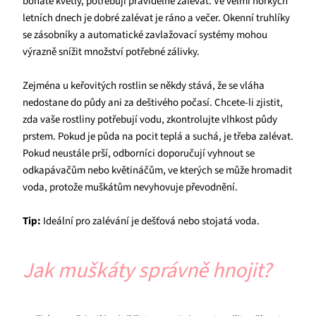
bohatě kvetly, potřebují pravidelně zalévat. Ve velmi horkých
letních dnech je dobré zalévat je ráno a večer. Okenní truhlíky
se zásobníky a automatické zavlažovací systémy mohou
výrazně snížit množství potřebné zálivky.
Zejména u keřovitých rostlin se někdy stává, že se vláha
nedostane do půdy ani za deštivého počasí. Chcete-li zjistit,
zda vaše rostliny potřebují vodu, zkontrolujte vlhkost půdy
prstem. Pokud je půda na pocit teplá a suchá, je třeba zalévat.
Pokud neustále prší, odborníci doporučují vyhnout se
odkapávačům nebo květináčům, ve kterých se může hromadit
voda, protože muškátům nevyhovuje převodnění.
Tip:
Ideální pro zalévání je dešťová nebo stojatá voda.
Jak muškáty správně hnojit?