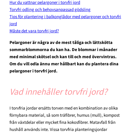
Hur du vattnar pelargoner i torvfri jord
Torvfri odling och behovsanpassad gödsling
Tips för plantering i balkonglådor med pelargoner och torvfri
jord
Måste det vara torvfri jord?
Pelargoner är några av de mest tåliga och lättskötta
sommarblommorna du kan ha. De blommar i månader
med minimal skötsel och kan till och med övervintras.
Om du vill odla ännu mer hållbart kan du plantera dina
pelargoner i torvfri jord.
Vad innehåller torvfri jord?
I torvfria jordar ersätts torven med en kombination av olika
förnybara material, så som träfibrer, humus (mull), kompost
från växtdelar eller mycket fina kokosfibrer. Matavfall från
hushåll används inte. Vissa torvfria planteringsjordar