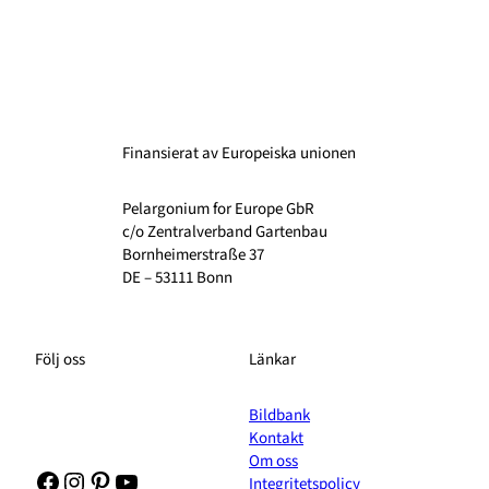
Finansierat av Europeiska unionen
Pelargonium for Europe GbR
c/o Zentralverband Gartenbau
Bornheimerstraße 37
DE – 53111 Bonn
Följ oss
Länkar
Bildbank
Kontakt
Om oss
Facebook
Instagram
Pinterest
YouTube
Integritetspolicy