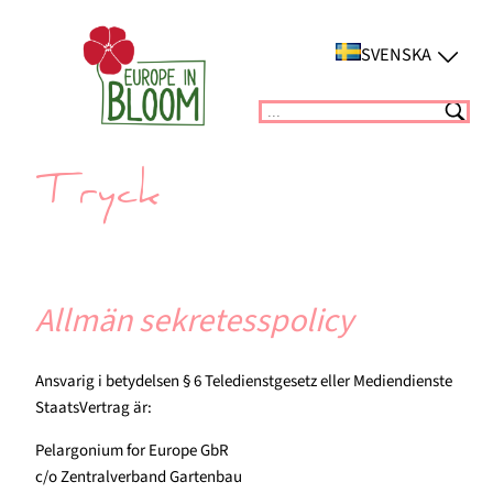
Hoppa
till
SVENSKA
innehåll
Suchen
Tryck
Allmän sekretesspolicy
Ansvarig i betydelsen § 6 Teledienstgesetz eller Mediendienste
StaatsVertrag är:
Pelargonium for Europe GbR
c/o Zentralverband Gartenbau