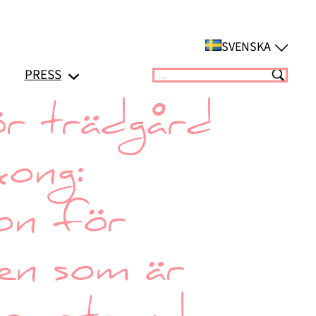
SVENSKA
PRESS
Suchen
ör trädgård
kong:
ion för
sen som är