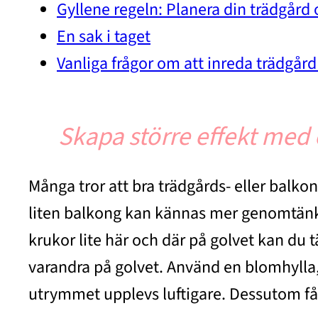
Gyllene regeln: Planera din trädgård 
En sak i taget
Vanliga frågor om att inreda trädgår
Skapa större effekt med
Många tror att bra trädgårds- eller balkon
liten balkong kan kännas mer genomtänkt ä
krukor lite här och där på golvet kan du t
varandra på golvet. Använd en blomhylla, e
utrymmet upplevs luftigare. Dessutom få