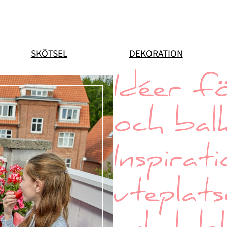
SKÖTSEL
DEKORATION
Idéer f
och bal
Inspirat
uteplat