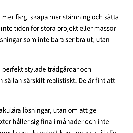
ha mer färg, skapa mer stämning och sätta
nte tiden för stora projekt eller massor
sningar som inte bara ser bra ut, utan
å perfekt stylade trädgårdar och
lan särskilt realistiskt. De är fint att
takulära lösningar, utan om att ge
ter håller sig fina i månader och inte
empel som du enkelt kan anpassa till din