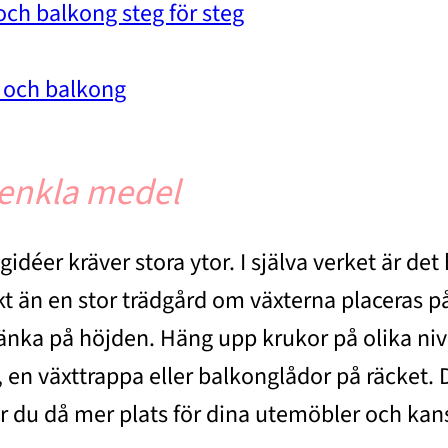
och balkong steg för steg
d och balkong
 enkla medel
gidéer kräver stora ytor. I själva verket är d
n en stor trädgård om växterna placeras på rätt
änka på höjden. Häng upp krukor på olika nivåe
n växttrappa eller balkonglådor på räcket. Det
r du då mer plats för dina utemöbler och kan