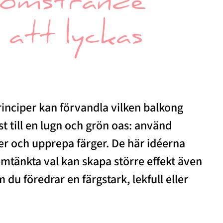
blomstrande
 att lyckas
rinciper kan förvandla vilken balkong
st till en lugn och grön oas: använd
er och upprepa färger. De här idéerna
mtänkta val kan skapa större effekt även
m du föredrar en färgstark, lekfull eller