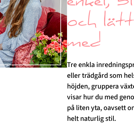
enkel, 
och lätt
med
Tre enkla inredningsp
eller trädgård som hel
höjden, gruppera växt
visar hur du med geno
på liten yta, oavsett o
helt naturlig stil.