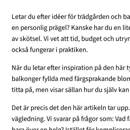
Letar du efter idéer för trädgården och b
en personlig prägel? Kanske har du en lit
av skötsel. Vi vet att tid, budget och ut
också fungerar i praktiken.
När du letar efter inspiration på den här 
balkonger fyllda med färgsprakande blommo
titta på, men visar sällan hur du själv ka
Det är precis det den här artikeln tar up
vägledning. Vi svarar på frågor som: Vad f
bara över en helg? Istället för komplicer