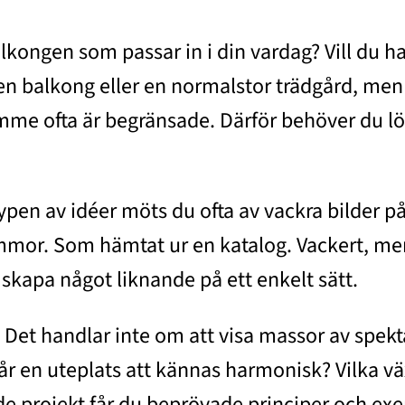
alkongen som passar in i din vardag? Vill du 
en balkong eller en normalstor trädgård, men i
rymme ofta är begränsade. Därför behöver du lö
typen av idéer möts du ofta av vackra bilder p
r. Som hämtat ur en katalog. Vackert, men säl
n skapa något liknande på ett enkelt sätt.
p. Det handlar inte om att visa massor av spek
år en uteplats att kännas harmonisk? Vilka väx
ade projekt får du beprövade principer och ex