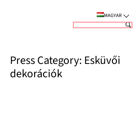
Ugrás
a
MAGYAR
tartalomhoz
Suchen
Press Category:
Esküvői
dekorációk