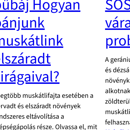
bűbáj Hogyan
SOS
bánjunk
vár
muskátlink
pro
lszáradt
A gerán
és dézs
irágaival?
növényk
alkotnak
legtöbb muskátlifajta esetében a
zöldterü
rvadt és elszáradt növények
muskátli
ndszeres eltávolítása a
felhaszn
épségápolás része. Olvassa el, mit