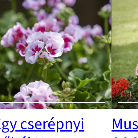
gy cserépnyi
Mus