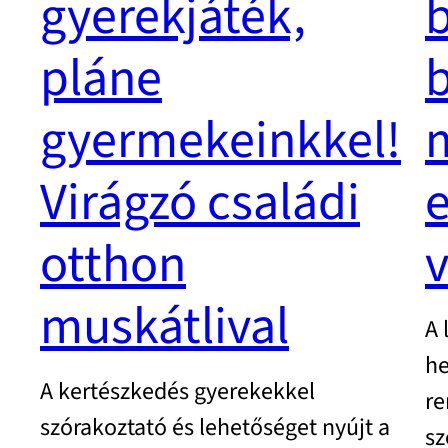
gyerekjáték,
pláne
gyermekeinkkel!
Virágzó családi
e
otthon
v
muskátlival
A 
he
A kertészkedés gyerekekkel
re
szórakoztató és lehetőséget nyújt a
sz