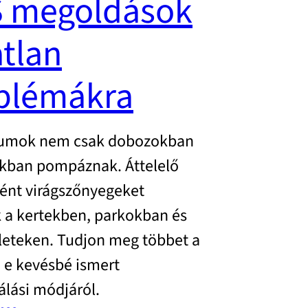
 megoldások
atlan
blémákra
iumok nem csak dobozokban
ákban pompáznak. Áttelelő
ént virágszőnyegeket
 a kertekben, parkokban és
leteken. Tudjon meg többet a
 e kevésbé ismert
álási módjáról.