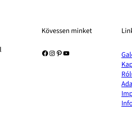
Kövessen minket
Lin
l
Facebook
Instagram
Pinterest
YouTube
Gal
Kap
Ról
Ada
Im
Inf