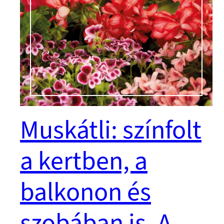
Muskátli: színfolt
a kertben, a
balkonon és
szobában is. A