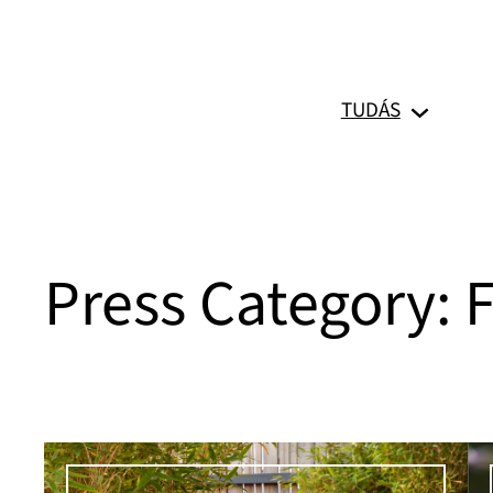
Ugrás
a
tartalomhoz
TUDÁS
Press Category: