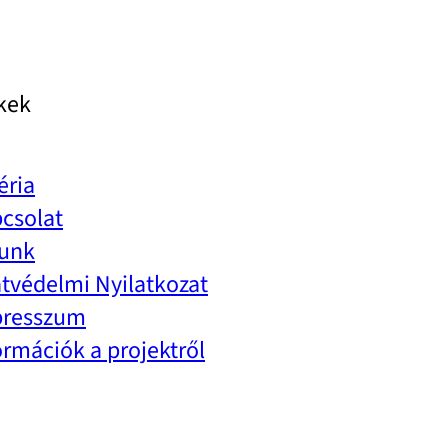
kek
éria
csolat
unk
tvédelmi Nyilatkozat
presszum
ormációk a projektről