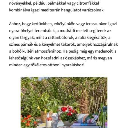
növényekkel, például pálmákkal vagy citromfákkal
kombinálva igazi mediterrán hangulatot varázsolnak.
Ahhoz, hogy kertünkben, erkélyünkön vagy teraszunkon igazi
nyaralóhelyet teremtsünk, a muskátli mellett segítenek az
olyan tárgyak, mint a rattanbútorok, a rafiakiegészítők, a
színes párnák és a kényelmes takarók, amelyek hozzájárulnak
a bohó kültéri atmoszférához. Ha pedig még egy medencét is
lehetőségünk van hozzáadni az összképhez, máris megvan
minden egy tökéletes otthoni nyaraláshoz!