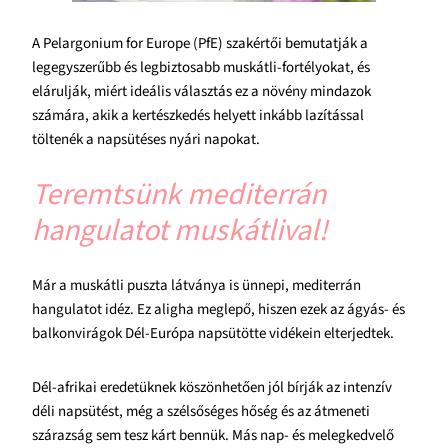
A Pelargonium for Europe (PfE) szakértői bemutatják a
legegyszerűbb és legbiztosabb muskátli-fortélyokat, és
elárulják, miért ideális választás ez a növény mindazok
számára, akik a kertészkedés helyett inkább lazítással
töltenék a napsütéses nyári napokat.
Teremtsünk mediterrán
hangulatot muskátlival!
Már a muskátli puszta látványa is ünnepi, mediterrán
hangulatot idéz. Ez aligha meglepő, hiszen ezek az ágyás- és
balkonvirágok Dél-Európa napsütötte vidékein elterjedtek.
Dél-afrikai eredetüknek köszönhetően jól bírják az intenzív
déli napsütést, még a szélsőséges hőség és az átmeneti
szárazság sem tesz kárt bennük. Más nap- és melegkedvelő