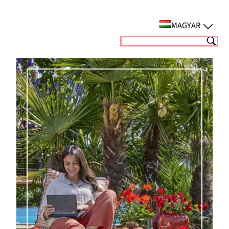
Ugrás
a
MAGYAR
tartalomhoz
Suchen