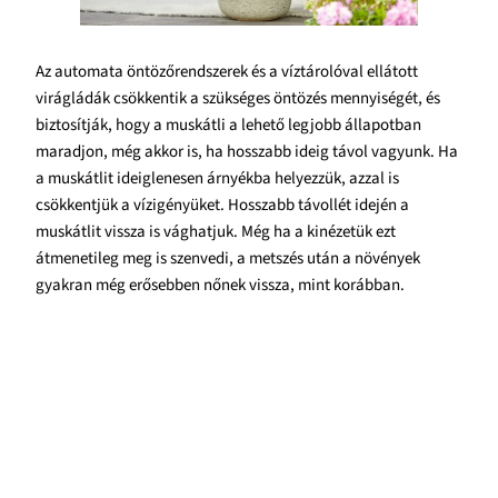
Az automata öntözőrendszerek és a víztárolóval ellátott
virágládák csökkentik a szükséges öntözés mennyiségét, és
biztosítják, hogy a muskátli a lehető legjobb állapotban
maradjon, még akkor is, ha hosszabb ideig távol vagyunk. Ha
a muskátlit ideiglenesen árnyékba helyezzük, azzal is
csökkentjük a vízigényüket. Hosszabb távollét idején a
muskátlit vissza is vághatjuk. Még ha a kinézetük ezt
átmenetileg meg is szenvedi, a metszés után a növények
gyakran még erősebben nőnek vissza, mint korábban.