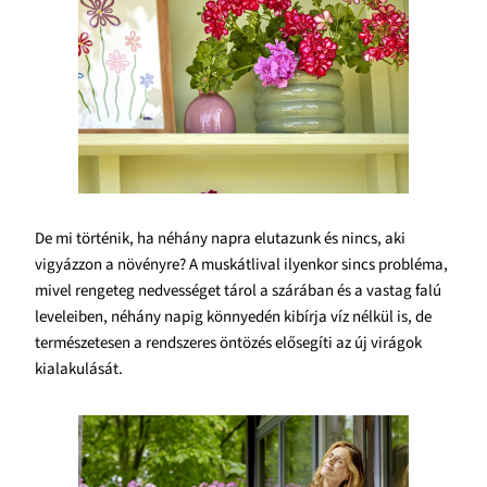
De mi történik, ha néhány napra elutazunk és nincs, aki
vigyázzon a növényre? A muskátlival ilyenkor sincs probléma,
mivel rengeteg nedvességet tárol a szárában és a vastag falú
leveleiben, néhány napig könnyedén kibírja víz nélkül is, de
természetesen a rendszeres öntözés elősegíti az új virágok
kialakulását.