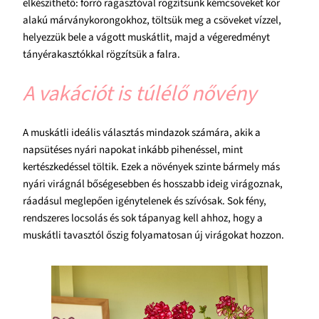
elkészíthető: forró ragasztóval rögzítsünk kémcsöveket kör
alakú márványkorongokhoz, töltsük meg a csöveket vízzel,
helyezzük bele a vágott muskátlit, majd a végeredményt
tányérakasztókkal rögzítsük a falra.
A vakációt is túlélő nővény
A muskátli ideális választás mindazok számára, akik a
napsütéses nyári napokat inkább pihenéssel, mint
kertészkedéssel töltik. Ezek a növények szinte bármely más
nyári virágnál bőségesebben és hosszabb ideig virágoznak,
ráadásul meglepően igénytelenek és szívósak. Sok fény,
rendszeres locsolás és sok tápanyag kell ahhoz, hogy a
muskátli tavasztól őszig folyamatosan új virágokat hozzon.