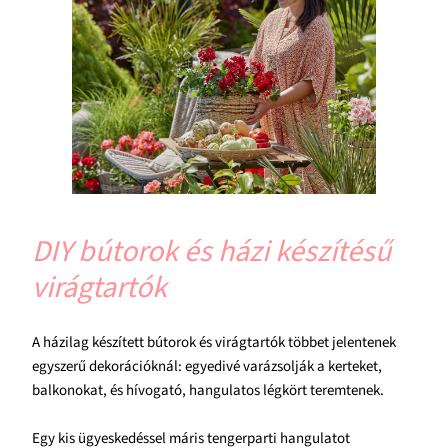
DIY bútorok és házi készítésű
virágtartók
A házilag készített bútorok és virágtartók többet jelentenek
egyszerű dekorációknál: egyedivé varázsolják a kerteket,
balkonokat, és hívogató, hangulatos légkört teremtenek.
Egy kis ügyeskedéssel máris tengerparti hangulatot