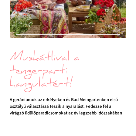
Muskátlival a
tengerparti
hangulatért!
A gerániumok az erkélyeken és Bad Meingartenben első
osztályú választássá teszik a nyaralást. Fedezze fel a
virágzó üdülőparadicsomokat az év legszebb időszakában