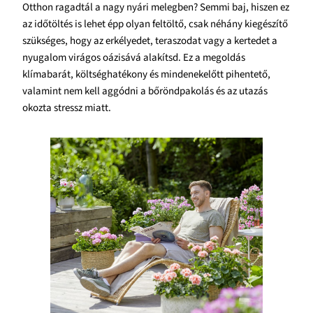
Otthon ragadtál a nagy nyári melegben? Semmi baj, hiszen ez
az időtöltés is lehet épp olyan feltöltő, csak néhány kiegészítő
szükséges, hogy az erkélyedet, teraszodat vagy a kertedet a
nyugalom virágos oázisává alakítsd. Ez a megoldás
klímabarát, költséghatékony és mindenekelőtt pihentető,
valamint nem kell aggódni a bőröndpakolás és az utazás
okozta stressz miatt.