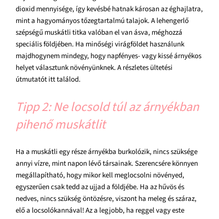
dioxid mennyisége, így kevésbé hatnak károsan az éghajlatra,
mint a hagyományos tőzegtartalmú talajok. A lehengerlő
szépségű muskátli titka valóban el van ásva, méghozzá
speciális földjében. Ha minőségi virágföldet használunk
majdhogynem mindegy, hogy napfényes- vagy kissé árnyékos
helyet választunk növényünknek. A részletes ültetési
útmutatót itt találod.
Tipp 2: Ne locsold túl az árnyékban
pihenő muskátlit
Ha a muskátli egy része árnyékba burkolózik, nincs szüksége
annyi vízre, mint napon lévő társainak. Szerencsére könnyen
megállapítható, hogy mikor kell meglocsolni növényed,
egyszerűen csak tedd az ujjad a földjébe. Ha az hűvös és
nedves, nincs szükség öntözésre, viszont ha meleg és száraz,
elő a locsolókannával! Az a legjobb, ha reggel vagy este