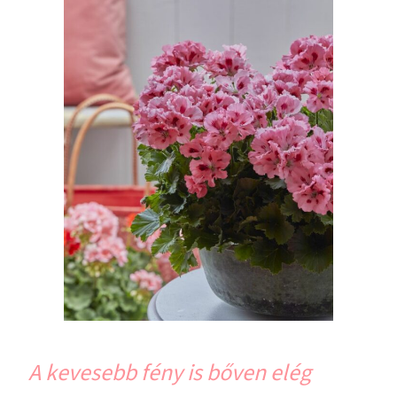
A kevesebb fény is bőven elég