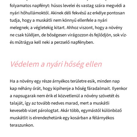
folyamatos napfényt: húsos levelei és vastag szára megvédi a
nyári hőhullámoktól. Akinek déli fekvésű az erkélye pontosan
tudja, hogy a muskátli nem könnyű ellenfele a nyári
melegnek; a végletekig kitart. Ahhoz viszont, hogy a növény
ne csak túléljen, de bőségesen virágozzon és fejlődjön, sok víz-
és műtrágya kell neki a perzselő napfényben.
Védelem a nyári hőség ellen
Ha a növény egy része árnyékos területre esik, minden nap
kap néhány órát, hogy kipihenje a hőség fáradalmait. Ilyenkor
a napsugarak nem érik el közvetlenül a növény szövetét és
talaját, így az tovább nedves marad, mert a muskátli
kevesebb vizet párologtat. Akár több, egymástól különböző
muskátlit is elrendezhetünk egy kosárban a félárnyékos
teraszunkon.