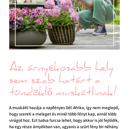
Az árnyékosabb hely
sem szab határt a
tündöklő muskátlinak!
A muskátli hazája a napfényes Dél-Afrika, így nem meglepő,
hogy szereti a meleget és minél több fényt kap, annál több
virágot hoz. Ezt tudva furcsa lehet, hogy akkor is jól fejlődik,
ha egy része árnyékban van, ugyanis a szűrt fény bír néhány