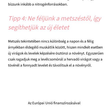
bízzunk inkább a nitrogénforrásokban.
Tipp 4: Ne féljünk a metszéstől, így
segíthetjük az új életet
Metszés tekintetében nincs különbség a napon és a félig
árnyékban éldegélő muskátlik között, hiszen mindkét esetben
új virágok és levelek képzésére ösztönzi a növényt. Egyszerűen
csak ragadjuk meg a levélcsomónál a hervadó virágot vagy a
tövénél a fonnyadt levelet és távolítsuk el a növényről.
Az Európai Unió finanszírozásával