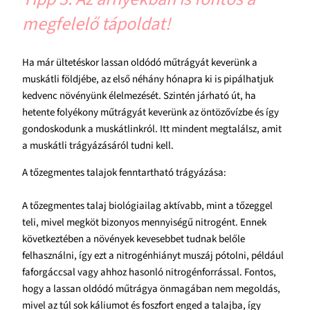
megfelelő tápoldat!
Ha már ültetéskor lassan oldódó műtrágyát keverünk a
muskátli földjébe, az első néhány hónapra ki is pipálhatjuk
kedvenc növényünk élelmezését. Szintén járható út, ha
hetente folyékony műtrágyát keverünk az öntözővízbe és így
gondoskodunk a muskátlinkról. Itt mindent megtalálsz, amit
a muskátli trágyázásáról tudni kell.
A tőzegmentes talajok fenntartható trágyázása:
A tőzegmentes talaj biológiailag aktívabb, mint a tőzeggel
teli, mivel megköt bizonyos mennyiségű nitrogént. Ennek
következtében a növények kevesebbet tudnak belőle
felhasználni, így ezt a nitrogénhiányt muszáj pótolni, például
faforgáccsal vagy ahhoz hasonló nitrogénforrással. Fontos,
hogy a lassan oldódó műtrágya önmagában nem megoldás,
mivel az túl sok káliumot és foszfort enged a talajba, így