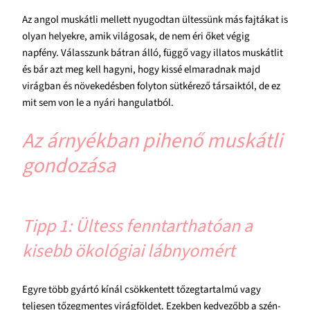
Az angol muskátli mellett nyugodtan ültessünk más fajtákat is
olyan helyekre, amik világosak, de nem éri őket végig
napfény. Válasszunk bátran álló, függő vagy illatos muskátlit
és bár azt meg kell hagyni, hogy kissé elmaradnak majd
virágban és növekedésben folyton sütkérező társaiktól, de ez
mit sem von le a nyári hangulatból.
Az árnyékban pihenő muskátli
gondozása
Tipp 1: Ültess fenntarthatóan a
kisebb ökológiai lábnyomért
Egyre több gyártó kínál csökkentett tőzegtartalmú vagy
teljesen tőzegmentes virágföldet. Ezekben kedvezőbb a szén-