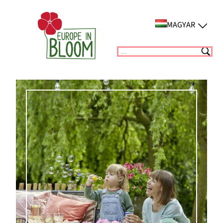
Ugrás
a
MAGYAR
tartalomhoz
Suchen