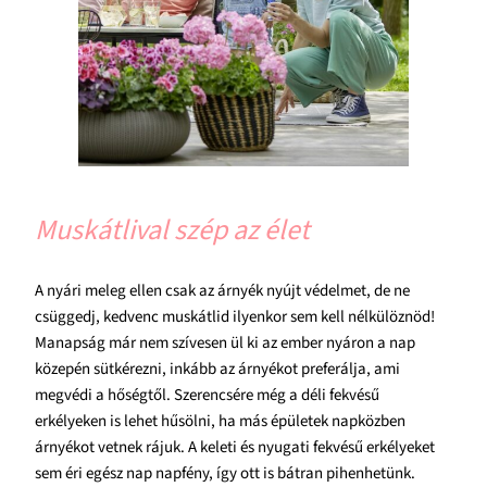
Muskátlival szép az élet
A nyári meleg ellen csak az árnyék nyújt védelmet, de ne
csüggedj, kedvenc muskátlid ilyenkor sem kell nélkülöznöd!
Manapság már nem szívesen ül ki az ember nyáron a nap
közepén sütkérezni, inkább az árnyékot preferálja, ami
megvédi a hőségtől. Szerencsére még a déli fekvésű
erkélyeken is lehet hűsölni, ha más épületek napközben
árnyékot vetnek rájuk. A keleti és nyugati fekvésű erkélyeket
sem éri egész nap napfény, így ott is bátran pihenhetünk.