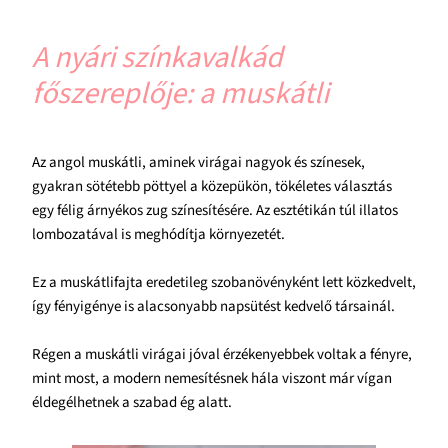
A nyári színkavalkád
főszereplője: a muskátli
Az angol muskátli, aminek virágai nagyok és színesek,
gyakran sötétebb pöttyel a közepükön, tökéletes választás
egy félig árnyékos zug színesítésére. Az esztétikán túl illatos
lombozatával is meghódítja környezetét.
Ez a muskátlifajta eredetileg szobanövényként lett közkedvelt,
így fényigénye is alacsonyabb napsütést kedvelő társainál.
Régen a muskátli virágai jóval érzékenyebbek voltak a fényre,
mint most, a modern nemesítésnek hála viszont már vígan
éldegélhetnek a szabad ég alatt.