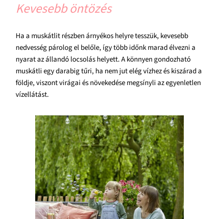
Kevesebb öntözés
Ha a muskátlit részben árnyékos helyre tesszük, kevesebb
nedvesség párolog el belőle, így több időnk marad élvezni a
nyarat az állandó locsolás helyett. A könnyen gondozható
muskátli egy darabig tűri, ha nem jut elég vízhez és kiszárad a
földje, viszont virágai és növekedése megsínyli az egyenletlen
vízellátást.