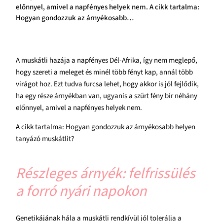
előnnyel, amivel a napfényes helyek nem. A cikk tartalma:
Hogyan gondozzuk az árnyékosabb…
A muskátli hazája a napfényes Dél-Afrika, így nem meglepő,
hogy szereti a meleget és minél több fényt kap, annál több
virágot hoz. Ezt tudva furcsa lehet, hogy akkor is jól fejlődik,
ha egy része árnyékban van, ugyanis a szűrt fény bír néhány
előnnyel, amivel a napfényes helyek nem.
A cikk tartalma: Hogyan gondozzuk az árnyékosabb helyen
tanyázó muskátlit?
Részleges árnyék: felfrissülés
a forró nyári napokon
Genetikájának hála a muskátli rendkívül jól tolerálja a