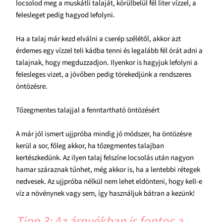
locsolod meg a muskátli talaját, körülbelül fél liter vízzel, a
felesleget pedig hagyod lefolyni.
Ha a talaj már kezd elválni a cserép szélétől, akkor azt
érdemes egy vízzel teli kádba tenni és legalább fél órát adni a
talajnak, hogy megduzzadjon. Ilyenkor is hagyjuk lefolyni a
felesleges vizet, a jövőben pedig törekedjünk a rendszeres
öntözésre.
Tőzegmentes talajjal a fenntartható öntözésért
A már jól ismert ujjpróba mindig jó módszer, ha öntözésre
kerül a sor, főleg akkor, ha tőzegmentes talajban
kertészkedünk. Az ilyen talaj felszíne locsolás után nagyon
hamar száraznak tűnhet, még akkor is, ha a lentebbi rétegek
nedvesek. Az ujjpróba nélkül nem lehet eldönteni, hogy kell-e
víz a növénynek vagy sem, így használjuk bátran a kezünk!
Tipp 3: Az árnyékban is fontos a