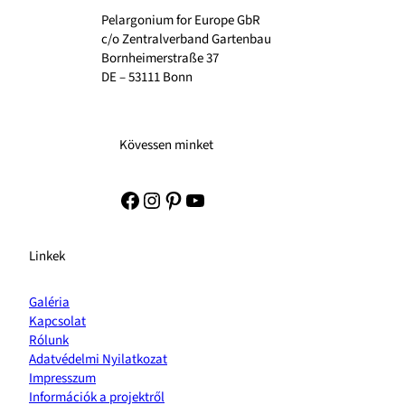
Pelargonium for Europe GbR
c/o Zentralverband Gartenbau
Bornheimerstraße 37
DE – 53111 Bonn
Kövessen minket
Facebook
Instagram
Pinterest
YouTube
Linkek
Galéria
Kapcsolat
Rólunk
Adatvédelmi Nyilatkozat
Impresszum
Információk a projektről