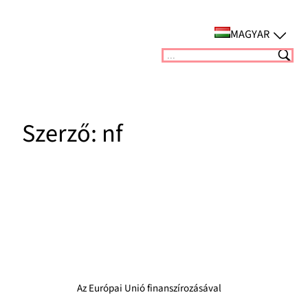
Ugrás
a
MAGYAR
tartalomhoz
Suchen
Szerző:
nf
Az Európai Unió finanszírozásával