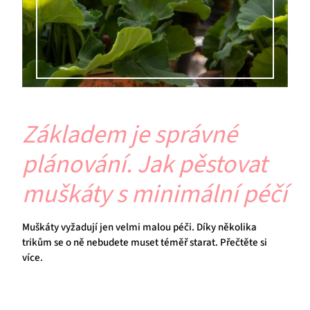
Základem je správné
plánování. Jak pěstovat
muškáty s minimální péčí
Muškáty vyžadují jen velmi malou péči. Díky několika
trikům se o ně nebudete muset téměř starat. Přečtěte si
více.