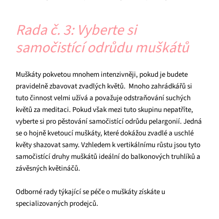
Rada č. 3: Vyberte si
samočistící odrůdu muškátů
Muškáty pokvetou mnohem intenzivněji, pokud je budete
pravidelně zbavovat zvadlých květů. Mnoho zahrádkářů si
tuto činnost velmi užívá a považuje odstraňování suchých
květů za meditaci. Pokud však mezi tuto skupinu nepatříte,
vyberte si pro pěstování samočistící odrůdu pelargonií. Jedná
se o hojně kvetoucí muškáty, které dokážou zvadlé a uschlé
květy shazovat samy. Vzhledem k vertikálnímu růstu jsou tyto
samočistící druhy muškátů ideální do balkonových truhlíků a
závěsných květináčů.
Odborné rady týkající se péče o muškáty získáte u
specializovaných prodejců.