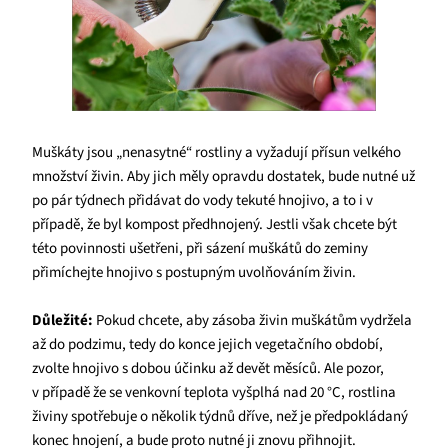
Muškáty jsou „nenasytné“ rostliny a vyžadují přísun velkého
množství živin. Aby jich měly opravdu dostatek, bude nutné už
po pár týdnech přidávat do vody tekuté hnojivo, a to i v
případě, že byl kompost předhnojený. Jestli však chcete být
této povinnosti ušetřeni, při sázení muškátů do zeminy
přimíchejte hnojivo s postupným uvolňováním živin.
Důležité:
Pokud chcete, aby zásoba živin muškátům vydržela
až do podzimu, tedy do konce jejich vegetačního období,
zvolte hnojivo s dobou účinku až devět měsíců. Ale pozor,
v případě že se venkovní teplota vyšplhá nad 20 °C, rostlina
živiny spotřebuje o několik týdnů dříve, než je předpokládaný
konec hnojení, a bude proto nutné ji znovu přihnojit.