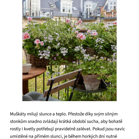
Muškáty milují slunce a teplo. Přestože díky svým silným
stonkům snadno zvládají krátká období sucha, aby bohatě
rostly i kvetly potřebují pravidelně zalévat. Pokud jsou navíc
umístěné na přímém slunci, je během horkých dní nutné