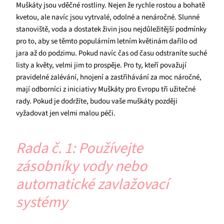
Muškáty jsou vděčné rostliny. Nejen že rychle rostou a bohatě
kvetou, ale navíc jsou vytrvalé, odolné a nenáročné. Slunné
stanoviště, voda a dostatek živin jsou nejdůležitější podmínky
pro to, aby se těmto populárním letním květinám dařilo od
jara až do podzimu. Pokud navíc čas od času odstraníte suché
listy a květy, velmi jim to prospěje. Pro ty, kteří považují
pravidelné zalévání, hnojení a zastřihávání za moc náročné,
mají odborníci z iniciativy Muškáty pro Evropu tři užitečné
rady. Pokud je dodržíte, budou vaše muškáty později
vyžadovat jen velmi malou péči.
Rada č. 1: Používejte
zásobníky vody nebo
automatické zavlažovací
systémy