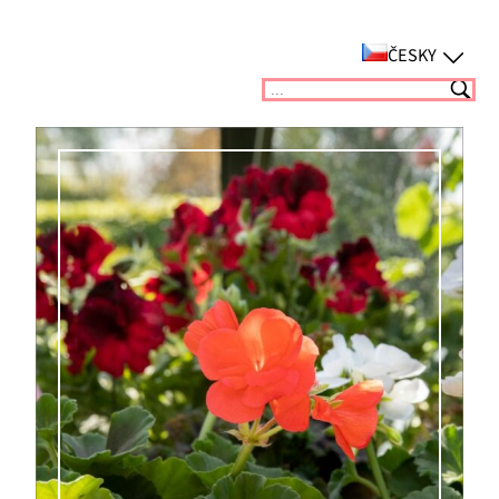
Přeskočit
na
ČESKY
obsah
Suchen