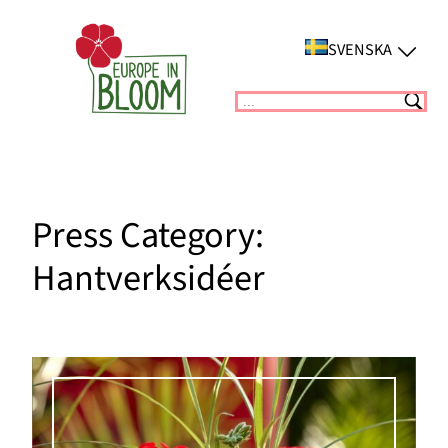
Hoppa
till
SVENSKA
innehåll
Suchen
Press Category:
Hantverksidéer