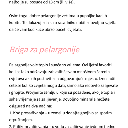
najbolje su posude od 13 cm (ili više).
Osim toga, dobre pelargonije već imaju pupoljke kad ih
kupite. To dokazuje da su u rasadniku dobile dovoljno svjetla i
da će vam kod kuće ubrzo početi cvjetati.
Briga za pelargonije
Pelargonije vole toplo i sunčano vrijeme. Ovi ljetni favoriti
koji se lako održavaju zahvalit će vam mnoštvom šarenih
cvjetova ako ih postavite na odgovarajuće mjesto. Iznenadit
ćete se koliko cvijeta mogu dati, samo ako redovito zalijevate
i gnojite. Provjerite zemlju u koju su posađene, ako je topla i
suha vrijeme je za zalijevanje. Dovoljno minarala možete
osigurati na dva načina:
1. Kod presađivanja – u zemelju dodajte gnojivo sa sporim
otpuštanjem.
2. Prilikom zalijevanja – u vodu za zalijevanje jednom tjedno