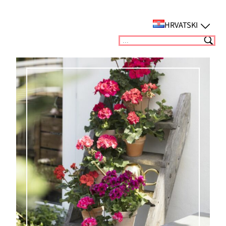
Skoči
do
HRVATSKI
sadržaja
Suchen