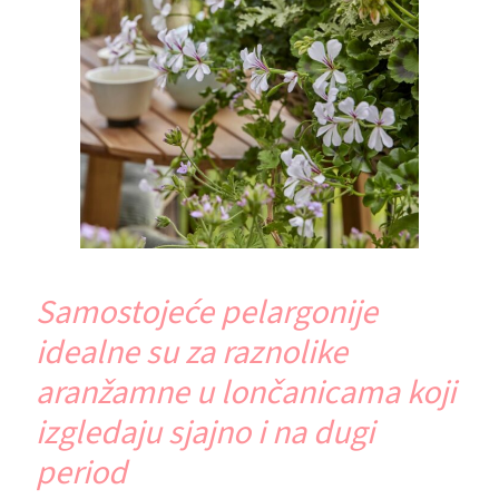
Samostojeće pelargonije
idealne su za raznolike
aranžamne u lončanicama koji
izgledaju sjajno i na dugi
period