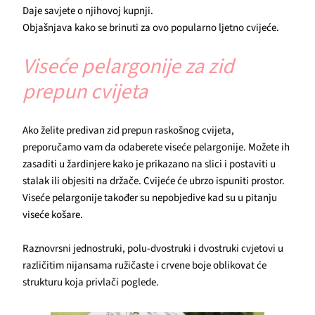
Daje savjete o njihovoj kupnji.
Objašnjava kako se brinuti za ovo popularno ljetno cvijeće.
Viseće pelargonije za zid
prepun cvijeta
Ako želite predivan zid prepun raskošnog cvijeta,
preporučamo vam da odaberete viseće pelargonije. Možete ih
zasaditi u žardinjere kako je prikazano na slici i postaviti u
stalak ili objesiti na držače. Cvijeće će ubrzo ispuniti prostor.
Viseće pelargonije također su nepobjedive kad su u pitanju
viseće košare.
Raznovrsni jednostruki, polu-dvostruki i dvostruki cvjetovi u
različitim nijansama ružičaste i crvene boje oblikovat će
strukturu koja privlači poglede.