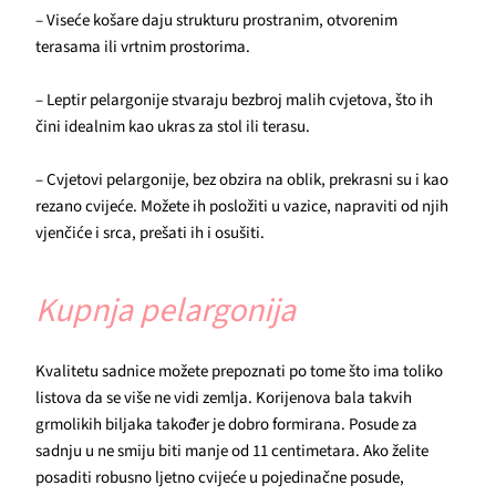
– Viseće košare daju strukturu prostranim, otvorenim
terasama ili vrtnim prostorima.
– Leptir pelargonije stvaraju bezbroj malih cvjetova, što ih
čini idealnim kao ukras za stol ili terasu.
– Cvjetovi pelargonije, bez obzira na oblik, prekrasni su i kao
rezano cvijeće. Možete ih posložiti u vazice, napraviti od njih
vjenčiće i srca, prešati ih i osušiti.
Kupnja pelargonija
Kvalitetu sadnice možete prepoznati po tome što ima toliko
listova da se više ne vidi zemlja. Korijenova bala takvih
grmolikih biljaka također je dobro formirana. Posude za
sadnju u ne smiju biti manje od 11 centimetara. Ako želite
posaditi robusno ljetno cvijeće u pojedinačne posude,