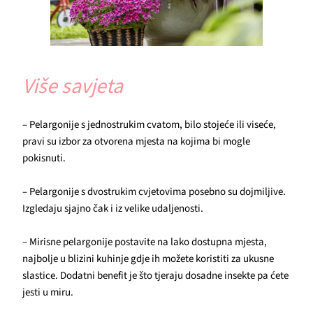
Više savjeta
– Pelargonije s jednostrukim cvatom, bilo stojeće ili viseće,
pravi su izbor za otvorena mjesta na kojima bi mogle
pokisnuti.
– Pelargonije s dvostrukim cvjetovima posebno su dojmiljive.
Izgledaju sjajno čak i iz velike udaljenosti.
– Mirisne pelargonije postavite na lako dostupna mjesta,
najbolje u blizini kuhinje gdje ih možete koristiti za ukusne
slastice. Dodatni benefit je što tjeraju dosadne insekte pa ćete
jesti u miru.