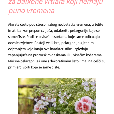
za balkone vrtlara koji nemaju
puno vremena
Ako ste često pod stresom zbog nedostatka vremena, a želite
imati balkon prepun cvijeća, odaberite pelargonije koje se
same čiste. Radi se o visećim sortama koje same odbacuju
ocvale cvjetove. Postoji velik broj pelargonija s jednim
cvjetanjem koje imaju ove karakteristike. Izgledaju
zapanjujuće na prozorskim daskama ili u visećim košarama.
Mirisne pelargonije i one s dekorativnim listovima, najčešći su
primjerci sorti koje se same čiste.