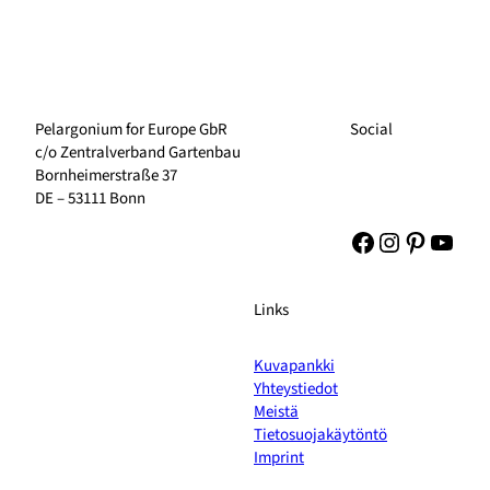
Pelargonium for Europe GbR
Social
c/o Zentralverband Gartenbau
Bornheimerstraße 37
DE – 53111 Bonn
Facebook
Instagram
Pinteres
YouT
Links
Kuvapankki
Yhteystiedot
Meistä
Tietosuojakäytöntö
Imprint