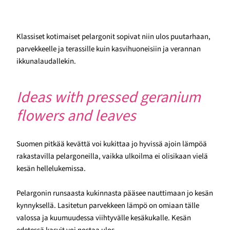
Klassiset kotimaiset pelargonit sopivat niin ulos puutarhaan,
parvekkeelle ja terassille kuin kasvihuoneisiin ja verannan
ikkunalaudallekin.
Ideas with pressed geranium
flowers and leaves
Suomen pitkää kevättä voi kukittaa jo hyvissä ajoin lämpöä
rakastavilla pelargoneilla, vaikka ulkoilma ei olisikaan vielä
kesän hellelukemissa.
Pelargonin runsaasta kukinnasta pääsee nauttimaan jo kesän
kynnyksellä. Lasitetun parvekkeen lämpö on omiaan tälle
valossa ja kuumuudessa viihtyvälle kesäkukalle. Kesän