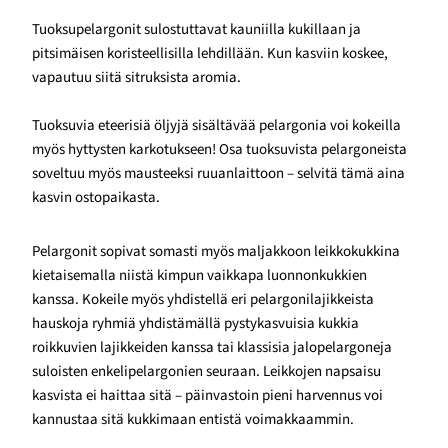
Tuoksupelargonit sulostuttavat kauniilla kukillaan ja
pitsimäisen koristeellisilla lehdillään. Kun kasviin koskee,
vapautuu siitä sitruksista aromia.
Tuoksuvia eteerisiä öljyjä sisältävää pelargonia voi kokeilla
myös hyttysten karkotukseen! Osa tuoksuvista pelargoneista
soveltuu myös mausteeksi ruuanlaittoon – selvitä tämä aina
kasvin ostopaikasta.
Pelargonit sopivat somasti myös maljakkoon leikkokukkina
kietaisemalla niistä kimpun vaikkapa luonnonkukkien
kanssa. Kokeile myös yhdistellä eri pelargonilajikkeista
hauskoja ryhmiä yhdistämällä pystykasvuisia kukkia
roikkuvien lajikkeiden kanssa tai klassisia jalopelargoneja
suloisten enkelipelargonien seuraan. Leikkojen napsaisu
kasvista ei haittaa sitä – päinvastoin pieni harvennus voi
kannustaa sitä kukkimaan entistä voimakkaammin.