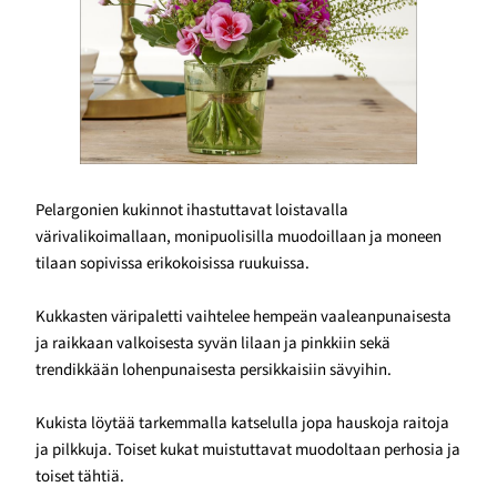
Pelargonien kukinnot ihastuttavat loistavalla
värivalikoimallaan, monipuolisilla muodoillaan ja moneen
tilaan sopivissa erikokoisissa ruukuissa.
Kukkasten väripaletti vaihtelee hempeän vaaleanpunaisesta
ja raikkaan valkoisesta syvän lilaan ja pinkkiin sekä
trendikkään lohenpunaisesta persikkaisiin sävyihin.
Kukista löytää tarkemmalla katselulla jopa hauskoja raitoja
ja pilkkuja. Toiset kukat muistuttavat muodoltaan perhosia ja
toiset tähtiä.