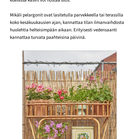
edetessä kasvit voi nostaa ulos.
Mikäli pelargonit ovat lasitetulla parvekkeella tai terassilla
koko kesäkuukausien ajan, kannattaa tilan ilmanvaihdosta
huolehtia helteisimpään aikaan. Erityisesti vedensaanti
kannattaa turvata paahteisina päivinä.