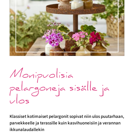
Monipuolisia
pelargoneja sisälle ja
ulos
Klassiset kotimaiset pelargonit sopivat niin ulos puutarhaan,
parvekkeelle ja terassille kuin kasvihuoneisiin ja verannan
ikkunalaudallekin