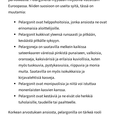
Euroopassa. Niiden suosioon on useita syitä, tässä on
muutamia:
Pelargonit ovat helppohoitoisia, jonka ansiosta ne ovat
erinomaisia aloittelijoille.
Pelargonit kukkivat yleensä runsaasti ja pitkään,
keväästä pitkälle syksyyn.
Pelargoneja on saatavilla melkein kaikissa
sateenkaaren väreissä pinkistä punaiseen, valkoisia,
oransseja, kaksivärisiä ja erilaisia kuviollisia, kuten
myös tuoksuvia, pystykasvuisia, riippuvia ja monia
muita. Saatavilla on myös isokukkaisia ja
kirjavalehtisiä kasveja.
Pelargonit ovat monipuolisia ja niitä voi istuttaa
monenlaisten kasvien kanssa.
Pelargonit ovat kestäviä ja ne eivät ole herkkiä
tuholaisille, taudeille tai paahteelle.
Korkean arvostuksen ansiosta, pelargonilla on tärkeä rooli