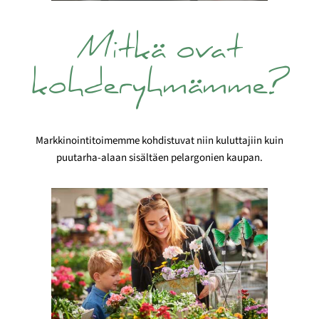
Mitkä ovat
kohderyhmämme?
Markkinointitoimemme kohdistuvat niin kuluttajiin kuin
puutarha-alaan sisältäen pelargonien kaupan.