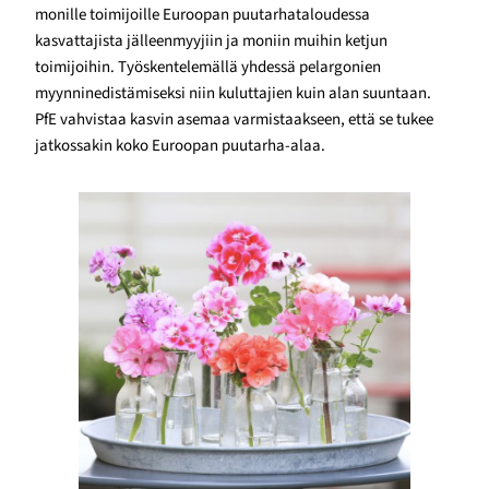
monille toimijoille Euroopan puutarhataloudessa
kasvattajista jälleenmyyjiin ja moniin muihin ketjun
toimijoihin. Työskentelemällä yhdessä pelargonien
myynninedistämiseksi niin kuluttajien kuin alan suuntaan.
PfE vahvistaa kasvin asemaa varmistaakseen, että se tukee
jatkossakin koko Euroopan puutarha-alaa.