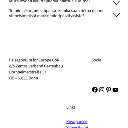
Mistä löydän kuluttajille suunnattua sisältöä?
Toimin pelargonikaupassa, kuinka saan tietoa maani
viimeisimmistä markkinointipäivityksistä?
Pelargonium for Europe GbR
Social
c/o Zentralverband Gartenbau
Bornheimerstraße 37
DE – 53111 Bonn
Facebook
Instagram
Pinteres
YouT
Links
Kuvapankki
Yhteystiedot