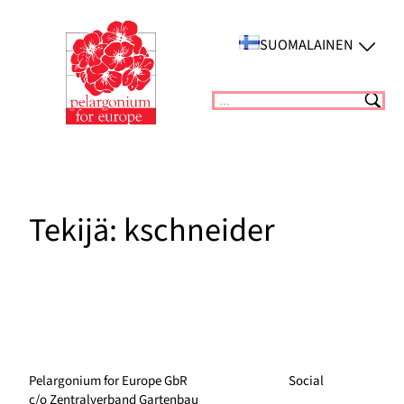
Siirry
sisältöön
SUOMALAINEN
Suchen
Tekijä:
kschneider
Pelargonium for Europe GbR
Social
c/o Zentralverband Gartenbau