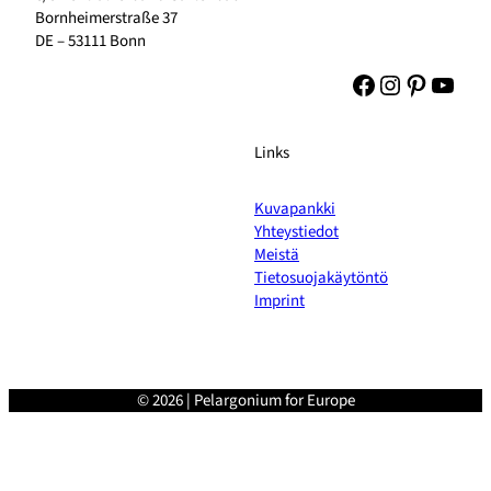
Bornheimerstraße 37
DE – 53111 Bonn
Facebook
Instagram
Pinteres
YouT
Links
Kuvapankki
Yhteystiedot
Meistä
Tietosuojakäytöntö
Imprint
© 2026 | Pelargonium for Europe