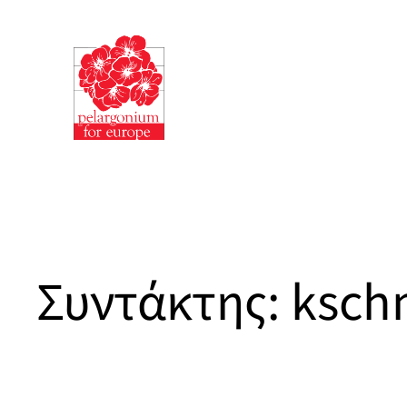
Μετάβαση
στο
περιεχόμενο
Συντάκτης:
ksch