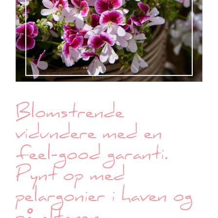
Blomstrende
vidundere med en
feel-good garanti.
Pynt op med
pelargonier i haven og