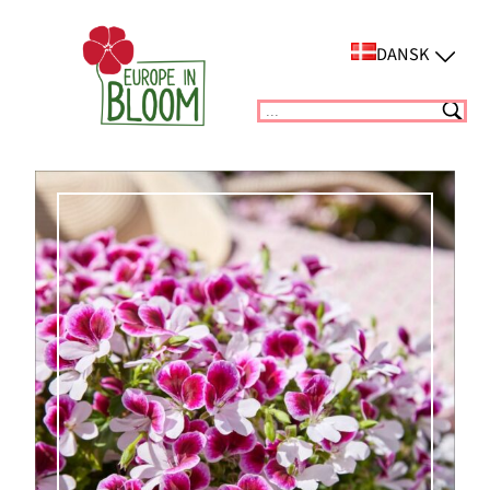
Spring
til
DANSK
indhold
Suchen