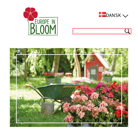
Spring
til
DANSK
indhold
Suchen