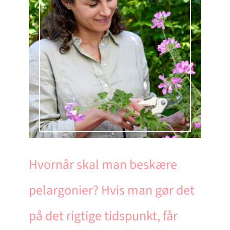
Hvornår skal man beskære
pelargonier? Hvis man gør det
på det rigtige tidspunkt, får