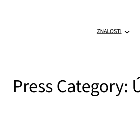
Přeskočit
na
obsah
ZNALOSTI
Press Category:
Ú