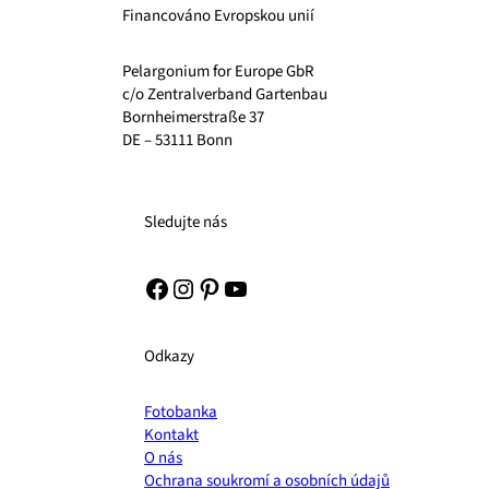
Financováno Evropskou unií
Pelargonium for Europe GbR
c/o Zentralverband Gartenbau
Bornheimerstraße 37
DE – 53111 Bonn
Sledujte nás
Facebook
Instagram
Pinterest
YouTube
Odkazy
Fotobanka
Kontakt
O nás
Ochrana soukromí a osobních údajů