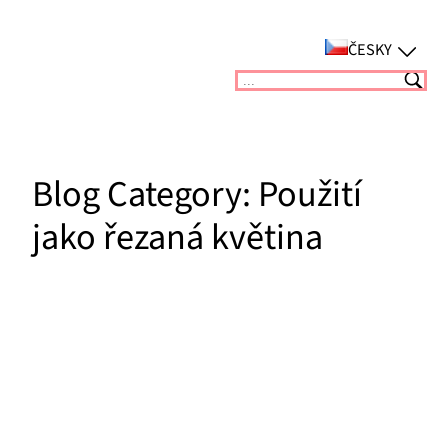
Přeskočit
na
ČESKY
obsah
Suchen
Blog Category:
Použití
jako řezaná květina