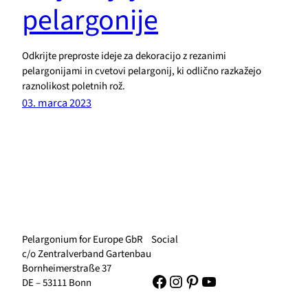
pelargonije
Odkrijte preproste ideje za dekoracijo z rezanimi
pelargonijami in cvetovi pelargonij, ki odlično razkažejo
raznolikost poletnih rož.
03. marca 2023
Pelargonium for Europe GbR
Social
c/o Zentralverband Gartenbau
Bornheimerstraße 37
Facebook
Instagram
Pinterest
YouTube
DE – 53111 Bonn