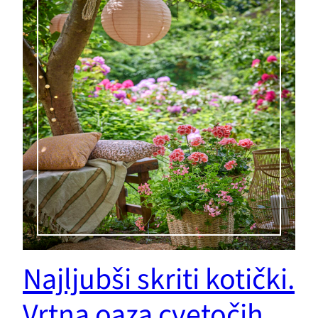
Najljubši skriti kotički.
Vrtna oaza cvetočih