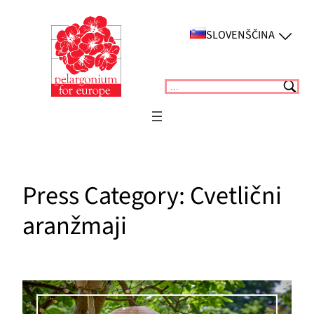
Preskoči
na
SLOVENŠČINA
vsebino
Suchen
Press Category:
Cvetlični
aranžmaji