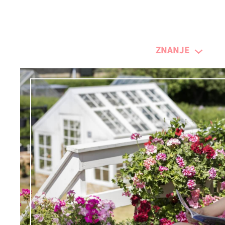
Skoči
do
sadržaja
ZNANJE