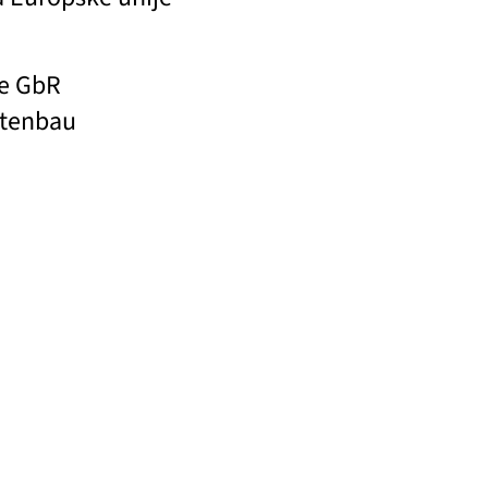
pe GbR
rtenbau