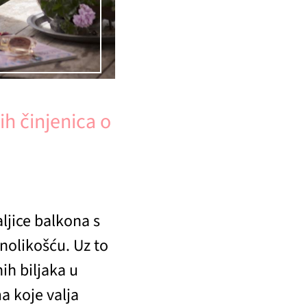
ih činjenica o
ljice balkona s
nolikošću. Uz to
ih biljaka u
ma koje valja