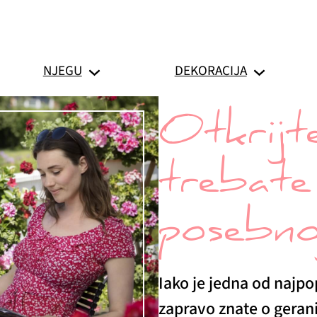
NJEGU
DEKORACIJA
Otkrijte
trebate
posebnoj
Iako je jedna od najpop
zapravo znate o geran