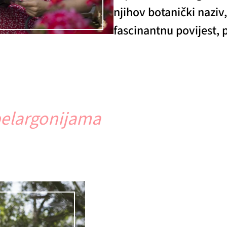
njihov botanički naziv,
fascinantnu povijest, 
pelargonijama