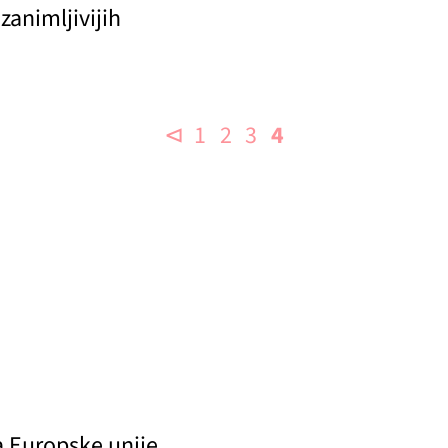
zanimljivijih
⊲
1
2
3
4
a Europske unije