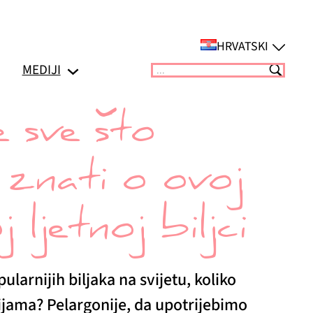
HRVATSKI
MEDIJI
Suchen
 sve što
 znati o ovoj
 ljetnoj biljci
ularnijih biljaka na svijetu, koliko
ijama? Pelargonije, da upotrijebimo