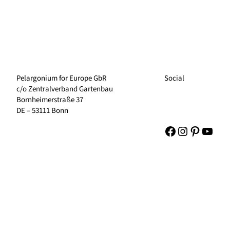
Pelargonium for Europe GbR
Social
c/o Zentralverband Gartenbau
Bornheimerstraße 37
DE – 53111 Bonn
Facebook
Instagram
Pinteres
YouT
Links
Kuvapankki
Yhteystiedot
Meistä
Tietosuojakäytöntö