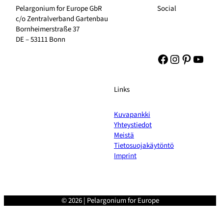
Pelargonium for Europe GbR
Social
c/o Zentralverband Gartenbau
Bornheimerstraße 37
DE – 53111 Bonn
Facebook
Instagram
Pinteres
YouT
Links
Kuvapankki
Yhteystiedot
Meistä
Tietosuojakäytöntö
Imprint
© 2026 | Pelargonium for Europe