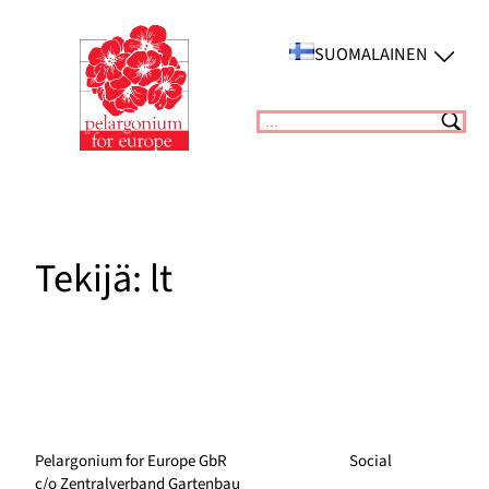
Siirry
sisältöön
SUOMALAINEN
Suchen
Tekijä:
lt
Pelargonium for Europe GbR
Social
c/o Zentralverband Gartenbau