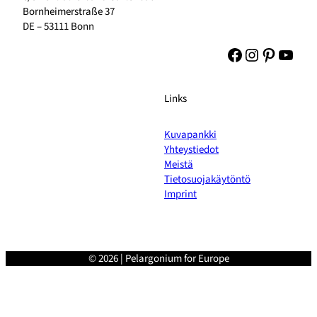
Bornheimerstraße 37
DE – 53111 Bonn
Facebook
Instagram
Pinteres
YouT
Links
Kuvapankki
Yhteystiedot
Meistä
Tietosuojakäytöntö
Imprint
© 2026 | Pelargonium for Europe