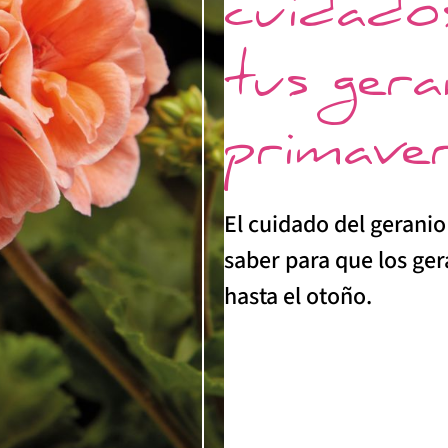
cuidado
tus gera
primaver
El cuidado del geranio
saber para que los ge
hasta el otoño.