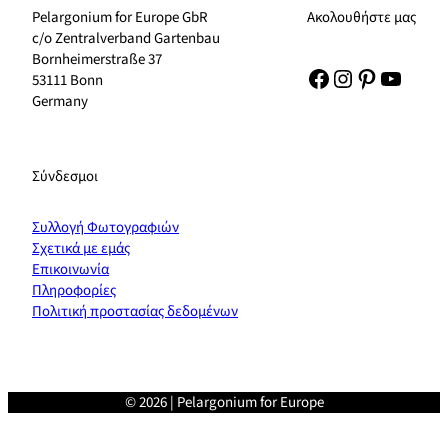
Pelargonium for Europe GbR
Ακολουθήστε μας
c/o Zentralverband Gartenbau
Bornheimerstraße 37
Facebook
Instagram
Pinterest
YouTu
53111 Bonn
Germany
Σύνδεσμοι
Συλλογή Φωτογραφιών
Σχετικά με εμάς
Επικοινωνία
Πληροφορίες
Πολιτική προστασίας δεδομένων
© 2026 | Pelargonium for Europe