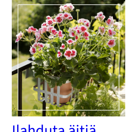
Ilahduta äitiä