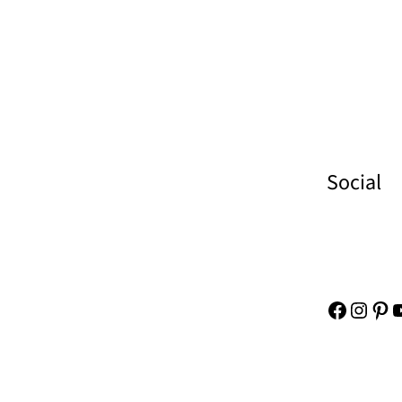
Social
Faceboo
Insta
Pin
Y