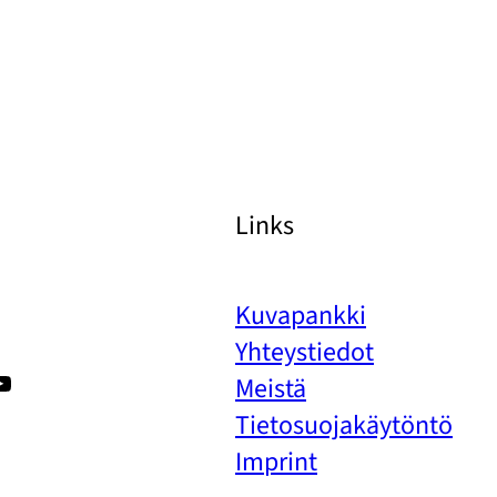
Links
Kuvapankki
Yhteystiedot
k
gram
terest
ouTube
Meistä
Tietosuojakäytöntö
Imprint