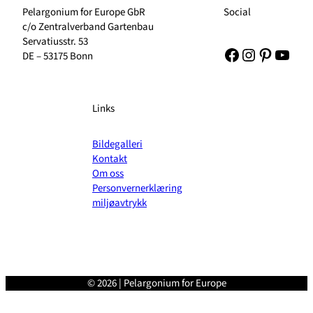
Pelargonium for Europe GbR
Social
c/o Zentralverband Gartenbau
Servatiusstr. 53
Facebook
Instagram
Pinteres
YouT
DE – 53175 Bonn
Links
Bildegalleri
Kontakt
Om oss
Personvernerklæring
miljøavtrykk
© 2026 | Pelargonium for Europe