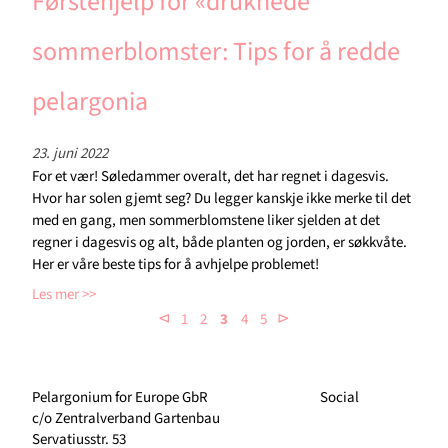
Førstehjelp for «druknede”
sommerblomster: Tips for å redde
pelargonia
23. juni 2022
For et vær! Søledammer overalt, det har regnet i dagesvis.
Hvor har solen gjemt seg? Du legger kanskje ikke merke til det
med en gang, men sommerblomstene liker sjelden at det
regner i dagesvis og alt, både planten og jorden, er søkkvåte.
Her er våre beste tips for å avhjelpe problemet!
Les mer
⊲
⊳
1
2
3
4
5
Pelargonium for Europe GbR
Social
c/o Zentralverband Gartenbau
Servatiusstr. 53