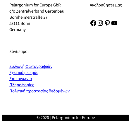
Pelargonium for Europe GbR
Ακολουθήστε μας
c/o Zentralverband Gartenbau
Bornheimerstraße 37
Facebook
Instagram
Pinterest
YouTu
53111 Bonn
Germany
Σύνδεσμοι
Συλλογή Φωτογραφιών
Σχετικά με εμάς
Επικοινωνία
Πληροφορίες
Πολιτική προστασίας δεδομένων
© 2026 | Pelargonium for Europe