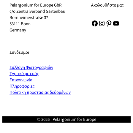
Pelargonium for Europe GbR
Ακολουθήστε μας
c/o Zentralverband Gartenbau
Bornheimerstraße 37
Facebook
Instagram
Pinterest
YouTu
53111 Bonn
Germany
Σύνδεσμοι
Συλλογή Φωτογραφιών
Σχετικά με εμάς
Επικοινωνία
Πληροφορίες
Πολιτική προστασίας δεδομένων
© 2026 | Pelargonium for Europe