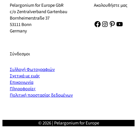
Pelargonium for Europe GbR
Ακολουθήστε μας
c/o Zentralverband Gartenbau
Bornheimerstraße 37
Facebook
Instagram
Pinterest
YouTu
53111 Bonn
Germany
Σύνδεσμοι
Συλλογή Φωτογραφιών
Σχετικά με εμάς
Επικοινωνία
Πληροφορίες
Πολιτική προστασίας δεδομένων
© 2026 | Pelargonium for Europe