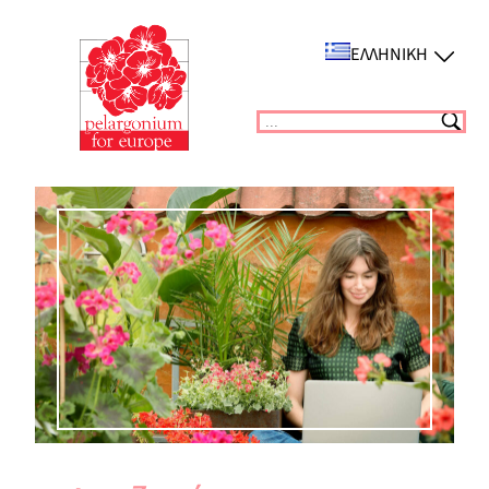
Μετάβαση
στο
ΕΛΛΗΝΙΚΉ
περιεχόμενο
Suchen