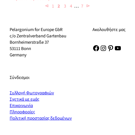
…
⊲
⊳
1
2
3
4
7
Pelargonium for Europe GbR
Ακολουθήστε μας
c/o Zentralverband Gartenbau
Bornheimerstraße 37
Facebook
Instagram
Pinterest
YouTu
53111 Bonn
Germany
Σύνδεσμοι
Συλλογή Φωτογραφιών
Σχετικά με εμάς
Επικοινωνία
Πληροφορίες
Πολιτική προστασίας δεδομένων