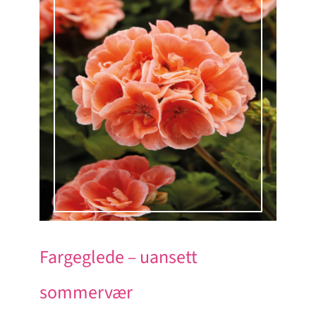
Fargeglede – uansett
sommervær