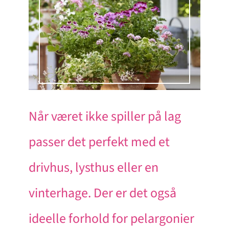
Når været ikke spiller på lag
passer det perfekt med et
drivhus, lysthus eller en
vinterhage. Der er det også
ideelle forhold for pelargonier