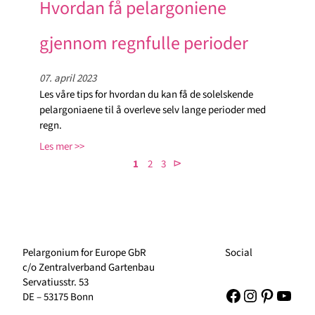
Hvordan få pelargoniene
gjennom regnfulle perioder
07. april 2023
Les våre tips for hvordan du kan få de solelskende
pelargoniaene til å overleve selv lange perioder med
regn.
Les mer
⊳
1
2
3
Pelargonium for Europe GbR
Social
c/o Zentralverband Gartenbau
Servatiusstr. 53
Facebook
Instagram
Pinteres
YouT
DE – 53175 Bonn