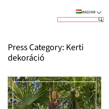
Ugrás
a
MAGYAR
tartalomhoz
Suchen
Press Category:
Kerti
dekoráció