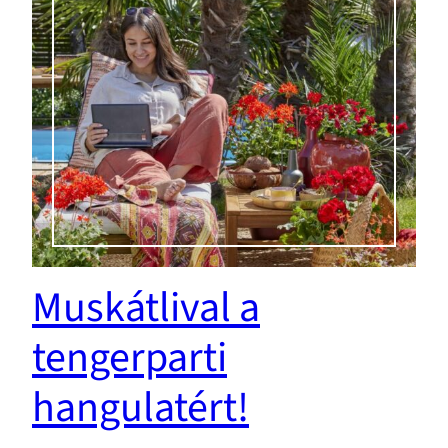
Muskátlival a
tengerparti
hangulatért!