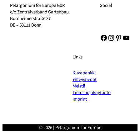
Pelargonium for Europe GbR
Social
c/o Zentralverband Gartenbau
Bornheimerstraße 37
DE – 53111 Bonn
Facebook
Instagram
Pinteres
YouT
Links
Kuvapankki
Yhteystiedot
Meistä
Tietosuojakäytöntö
Imprint
© 2026 | Pelargonium for Europe