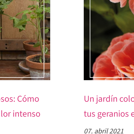
rosos: Cómo
Un jardín col
alor intenso
tus geranios 
07. abril 2021