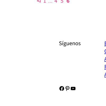
⊲
1
4
5
6
…
Síguenos
Facebook
Pinterest
YouTube