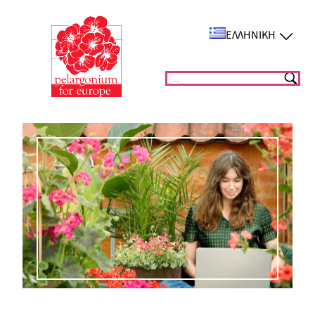
Μετάβαση
στο
ΕΛΛΗΝΙΚΉ
περιεχόμενο
Suchen