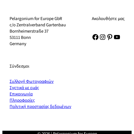
Pelargonium for Europe GbR
Ακολουθήστε μας
c/o Zentralverband Gartenbau
Bornheimerstraße 37
Facebook
Instagram
Pinterest
YouTu
53111 Bonn
Germany
Σύνδεσμοι
Συλλογή Φωτογραφιών
Σχετικά με εμάς
Επικοινωνία
Πληροφορίες
Πολιτική προστασίας δεδομένων
© 2026 | Pelargonium for Europe