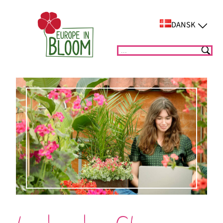
Spring
til
DANSK
indhold
Suchen