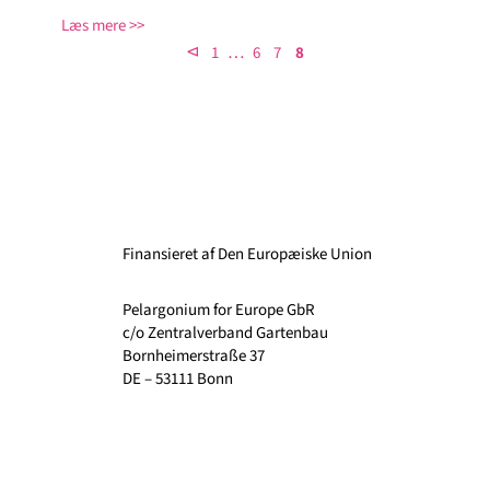
Læs mere
…
⊲
1
6
7
8
Finansieret af Den Europæiske Union
Pelargonium for Europe GbR
c/o Zentralverband Gartenbau
Bornheimerstraße 37
DE – 53111 Bonn