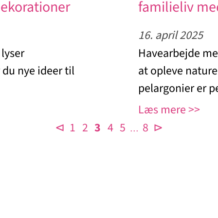
ekorationer
familieliv me
16. april 2025
 lyser
Havearbejde med
du nye ideer til
at opleve nature
pelargonier er pe
Læs mere
⊲
1
2
3
4
5
8
⊳
…