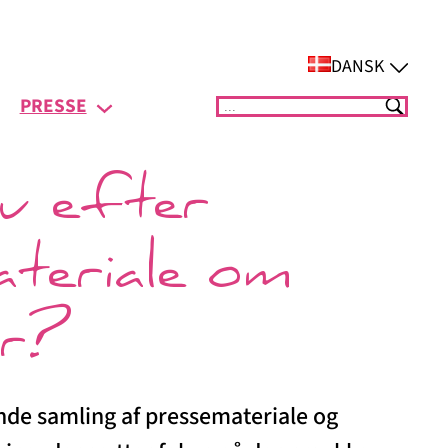
DANSK
PRESSE
Suchen
u efter
ateriale om
er?
ende samling af pressemateriale og