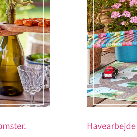
omster.
Havearbejde