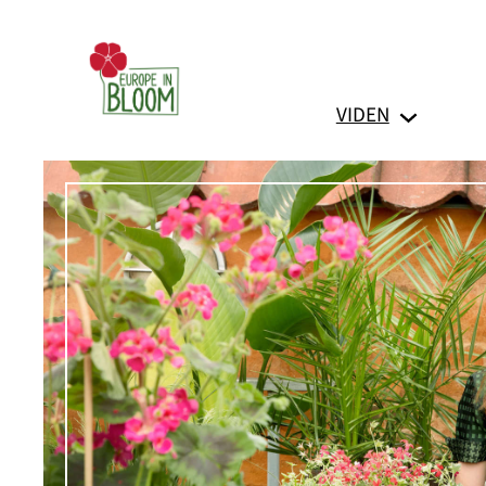
Spring
til
indhold
VIDEN