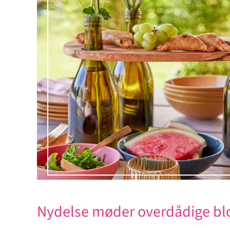
Nydelse møder overdådige bl