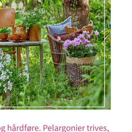
g hårdføre. Pelargonier trives,