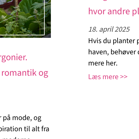
hvor andre pl
18. april 2025
Hvis du planter p
haven, behøver d
rgonier.
mere her.
 romantik og
Læs mere
r på mode, og
ration til alt fra