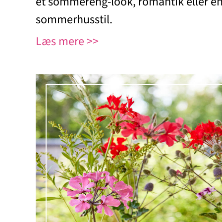
et sommereng-look, romantik eller 
sommerhusstil.
Læs mere