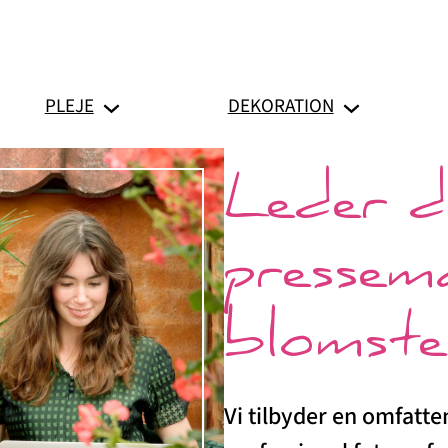
PLEJE
DEKORATION
Leder d
pressem
blomst
Vi tilbyder en omfatt