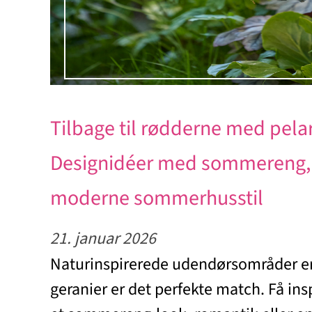
Tilbage til rødderne med pela
Designidéer med sommereng,
moderne sommerhusstil
21. januar 2026
Naturinspirerede udendørsområder e
geranier er det perfekte match. Få inspi