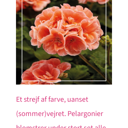
Et strejf af farve, uanset
(sommer)vejret. Pelargonier
blomstrer under stort set alle