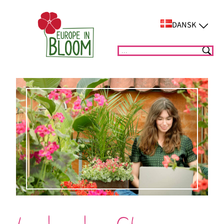
Spring
til
DANSK
indhold
Suchen