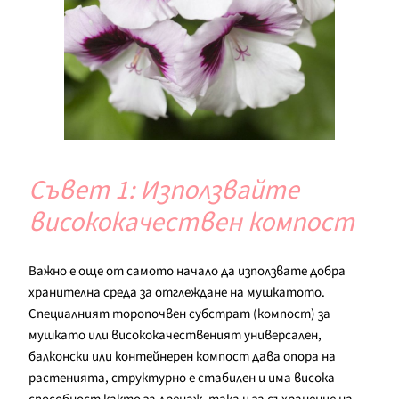
Съвет 1: Използвайте
висококачествен компост
Важно е още от самото начало да използвате добра
хранителна среда за отглеждане на мушкатото.
Специалният торопочвен субстрат (компост) за
мушкато или висококачественият универсален,
балконски или контейнерен компост дава опора на
растенията, структурно е стабилен и има висока