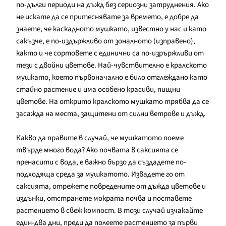
по-дълги периоди на дъжд без сериозни затруднения. Ако
не искате да се притеснявате за времето, е добре да
знаете, че каскадното мушкато, известно у нас и като
сакъзче, е по-издържливо от зоналното (изправено),
както и че сортовете с единични са по-изрържливи от
тези с двойни цветове. Най-чувствително е кралското
мушкато, което първоначално е било отглеждано като
стайно растение и има особено красиви, пищни
цветове. На открито кралското мушкато трябва да се
засажда на места, защитени от силни ветрове и дъжд.
Какво да правите в случай, че мушкатото поеме
твърде много вода? Ако почвата в саксията се
пренасити с вода, е важно бързо да създадете по-
подходяща среда за мушкатото. Извадете го от
саксията, отрежете повредените от дъжда цветове и
издънки, отстранете мократа почва и поставете
растението в свеж компост. В този случай изчакайте
един-два дни, преди да полеете растението за първи