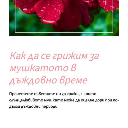
Как да се грижим за
мушкатото в
дъждовно време
Прочетете съветите ни за грижи, с които
слънцелюбивото мушкато може да оцелее дори при по-
дълги дъждовни периоди.