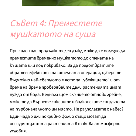
Съвет 4: Преместете
мушкатото на суша
При силен или продължителен дъжд може да е полезно да
преместите временно мушкатото до стената на
къщата или под покривало. За да предотвратите
обратен ефект от спасителната операция, изберете
възможно най-светлото място за „убежището“ и от
време на време проверявайте дали растенията имат
нужда от вода. Веднага щом слънцето отново грейне,
можете да върнете саксиите и балконските сандъчета
на първоначалното им място. Не разполагате с навес?
Един чадър или покривно фолио също могат да
осигурят защита растенията в такива атмосферни
условия.