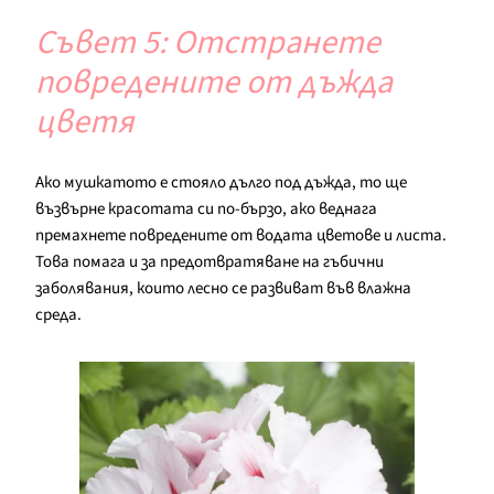
Съвет 5: Отстранете
повредените от дъжда
цветя
Ако мушкатото е стояло дълго под дъжда, то ще
възвърне красотата си по-бързо, ако веднага
премахнете повредените от водата цветове и листа.
Това помага и за предотвратяване на гъбични
заболявания, които лесно се развиват във влажна
среда.