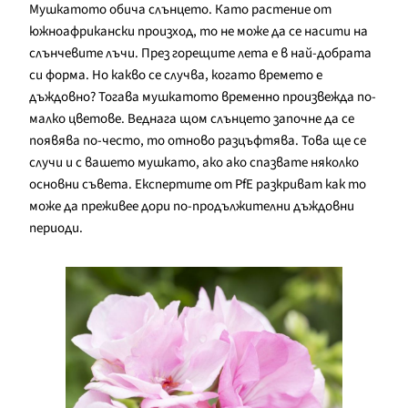
Мушкатото обича слънцето. Като растение от
южноафрикански произход, то не може да се насити на
слънчевите лъчи. През горещите лета е в най-добрата
си форма. Но какво се случва, когато времето е
дъждовно? Тогава мушкатото временно произвежда по-
малко цветове. Веднага щом слънцето започне да се
появява по-често, то отново разцъфтява. Това ще се
случи и с вашето мушкато, ако ако спазвате няколко
основни съвета. Експертите от PfE разкриват как то
може да преживее дори по-продължителни дъждовни
периоди.