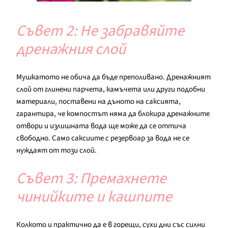
Съвет 2: Не забравяйте
дренажния слой
Мушкатото не обича да бъде преполивано. Дренажният
слой от глинени парчета, камъчета или други подобни
материали, поставени на дъното на саксията,
гарантира, че компостът няма да блокира дренажните
отвори и излишната вода ще може да се оттича
свободно. Само саксиите с резервоар за вода не се
нуждаят от този слой.
Съвет 3: Премахнете
чинийките и кашпите
Колкото и практично да е в горещи, сухи дни със силни