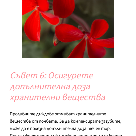
Съвет 6: Осигурете
допълнителна доза
хранителни вещества
Проливните дъждове отмиват хранителните
вещества от почвата. За да компенсирате загубите,
може да е полезна допълнителна доза течен тор.
Продължителният дъжд може значително да съкрати