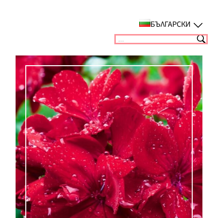
Към
съдържанието
БЪЛГАРСКИ
Suchen