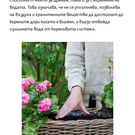
способност както за дренаж, така и за съхранение на
водата. Това означава, че не се уплътнява, позволява
на въздуха и хранителните вещества да достигнат до
корените дори когато е влажен, и бързо отвежда
излишната вода от кореновата система.