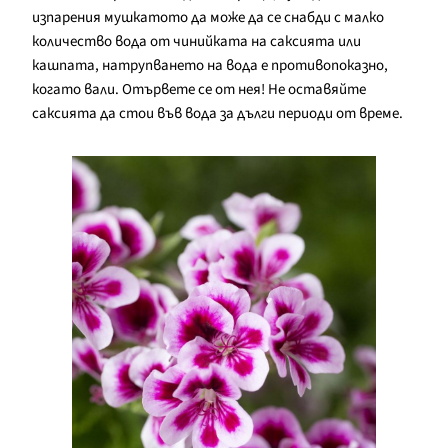
изпарения мушкатото да може да се снабди с малко
количество вода от чинийката на саксията или
кашпата, натрупването на вода е противопоказно,
когато вали. Отървете се от нея! Не оставяйте
саксията да стои във вода за дълги периоди от време.