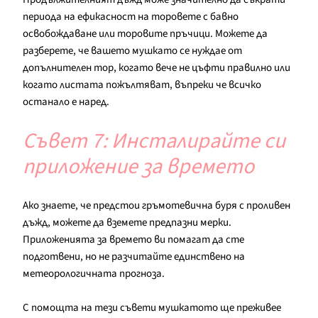
периода на ефикасност на торовете с бавно
освобождаване или торовите пръчици. Можете да
разберете, че вашето мушкато се нуждае от
допълнителен тор, когато вече не цъфти правилно или
когато листата пожълтяват, въпреки че всичко
останало е наред.
Съвет 7: Инсталирайте си
приложение за времето
Ако знаете, че предстои гръмотевична буря с проливен
дъжд, можете да вземете предпазни мерки.
Приложенията за времето ви помагат да сте
подготвени, но не разчитайте единствено на
метеорологичната прогноза.
С помощта на тези съвети мушкатото ще преживее